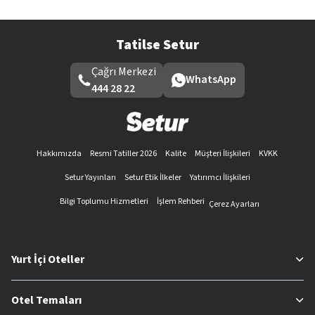
Tatilse Setur
Çağrı Merkezi
WhatsApp
444 28 22
Hakkımızda
Resmi Tatiller 2026
Kalite
Müşteri İlişkileri
KVKK
Setur Yayınları
Setur Etik İlkeler
Yatırımcı İlişkileri
Bilgi Toplumu Hizmetleri
İşlem Rehberi
Çerez Ayarları
Yurt İçi Oteller
Otel Temaları