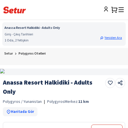
Anassa Resort Halkidiki - Adults Only
Giriş - Çıkış Tarihleri
Yeniden Ara
1 Oda, 2 Yetişkin
Setur
Polygyros Otelleri
Anassa Resort Halkidiki - Adults
Only
Polygyros / Yunanistan
|
Polygyros
Merkez:
11
km
Haritada Gör