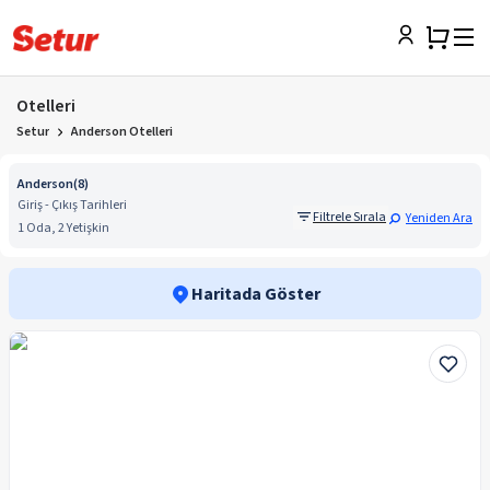
Otelleri
Setur
Anderson Otelleri
Anderson
(
8
)
Giriş - Çıkış Tarihleri
Filtrele Sırala
Yeniden Ara
1 Oda, 2 Yetişkin
Haritada Göster