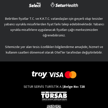
Belirtilen fiyatlar T.C. ve K.K.T.C. vatandaşları için geçerli olup tesisler
yabancı uyruklu misafirlerden fiyat farkı talep edebilmektedir. Yabancı
uyruklu misafirlere uygulanacak fiyatları çağrı merkezimizden
öğrenebilirsiniz.
Sitemizde yer alan tesis özellikleri bilgilendirme amaçlıdır, hizmet ve
kullanım saatleri dönemsel olarak Otel’ler tarafından değişitirilebilir.
SETUR SERVİS TURİSTİK A.Ş
Belge No: 728