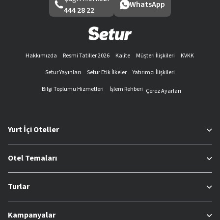
WhatsApp
444 28 22
Hakkımızda
Resmi Tatiller 2026
Kalite
Müşteri İlişkileri
KVKK
Setur Yayınları
Setur Etik İlkeler
Yatırımcı İlişkileri
Bilgi Toplumu Hizmetleri
İşlem Rehberi
Çerez Ayarları
Yurt İçi Oteller
Otel Temaları
Turlar
Kampanyalar