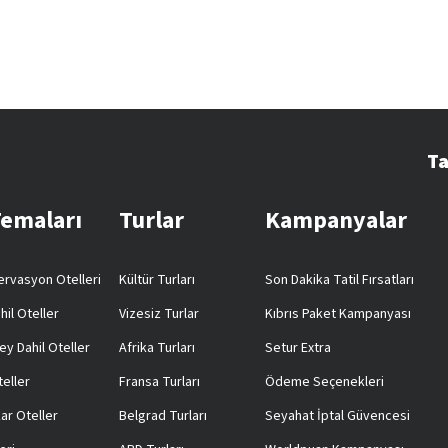
Ta
Temaları
Turlar
Kampanyalar
rvasyon Otelleri
Kültür Turları
Son Dakika Tatil Fırsatları
hil Oteller
Vizesiz Turlar
Kıbrıs Paket Kampanyası
ey Dahil Oteller
Afrika Turları
Setur Extra
teller
Fransa Turları
Ödeme Seçenekleri
ar Oteller
Belgrad Turları
Seyahat İptal Güvencesi