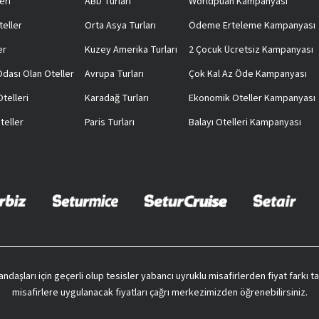
eri
ABD Turları
Worldpuan Kampanyası
teller
Orta Asya Turları
Ödeme Erteleme Kampanyası
er
Kuzey Amerika Turları
2 Çocuk Ücretsiz Kampanyası
 Odası Olan Oteller
Avrupa Turları
Çok Kal Az Öde Kampanyası
telleri
Karadağ Turları
Ekonomik Oteller Kampanyası
teller
Paris Turları
Balayı Otelleri Kampanyası
vatandaşları için geçerli olup tesisler yabancı uyruklu misafirlerden fiyat farkı
misafirlere uygulanacak fiyatları çağrı merkezimizden öğrenebilirsiniz.