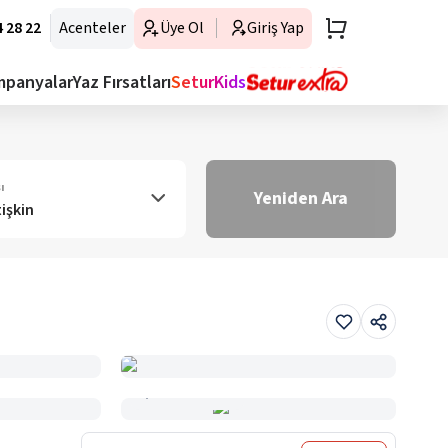
 28 22
Acenteler
Üye Ol
Giriş Yap
mpanyalar
Yaz Fırsatları
SeturKids
ı
Yeniden Ara
tişkin
Haritada Gör