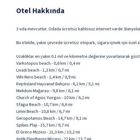
Otel Hakkında
3 oda mevcuttur. Odada ücretsiz kablosuz internet vardır. Banyolarda
Bu otelde, yakın çevrede ücretsiz otopark, sigara içmek için özel al
Uzaklıklar en yakın 0.1 mil ve kilometre değerine yuvarlanarak göst
Varkotopos beach - 0,6 km / 0,4 mi
Livadi beach - 1,2 km / 0,7 mi
Vlihi Nero beach - 1,4 km / 0,9 mi
Reptisland Hayvanat Bahçesi - 8,2 km / 5,1 mi
Melidoni Mağarası - 9,8 km / 6,1 mi
Church of Agios Yiorgos - 10 km / 6,2 mi
Sfagia Beach - 10,7 km / 6,6 mi
Limni Beach - 10,8 km / 6,7 mi
Geropotamos Beach - 14,7 km / 9,1 mi
Spilies Plajı - 15,7 km / 9,7 mi
El Greco Müzesi - 21,3 km / 13,2 mi
Antik Eleutherna Müzesi - 22 km / 13,7 mi