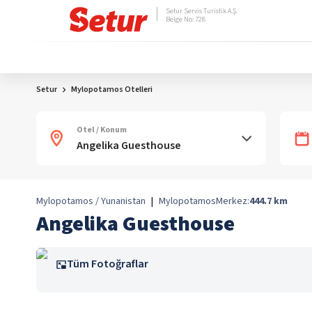
Setur Servis Turistik A.Ş.
Belge No: 728
Setur
Mylopotamos Otelleri
Otel / Konum
Mylopotamos / Yunanistan
|
Mylopotamos
Merkez:
444.7
km
Angelika Guesthouse
Tüm Fotoğraflar