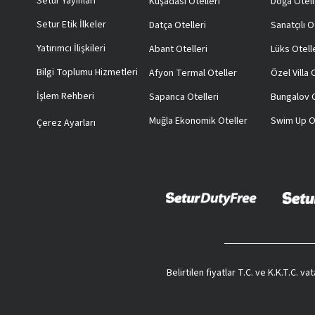
Setur Yayınları
Kuşadası Otelleri
Doğa Otell
Setur Etik İlkeler
Datça Otelleri
Sanatçılı O
Yatırımcı İlişkileri
Abant Otelleri
Lüks Otell
Bilgi Toplumu Hizmetleri
Afyon Termal Oteller
Özel Villa
İşlem Rehberi
Sapanca Otelleri
Bungalov O
Muğla Ekonomik Oteller
Swim Up O
Çerez Ayarları
Belirtilen fiyatlar T.C. ve K.K.T.C. 