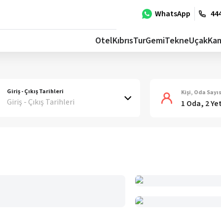
WhatsApp
444
Otel
Kıbrıs
Tur
Gemi
Tekne
Uçak
Ka
Giriş - Çıkış Tarihleri
Kişi, Oda Sayıs
Giriş - Çıkış Tarihleri
1 Oda, 2 Ye