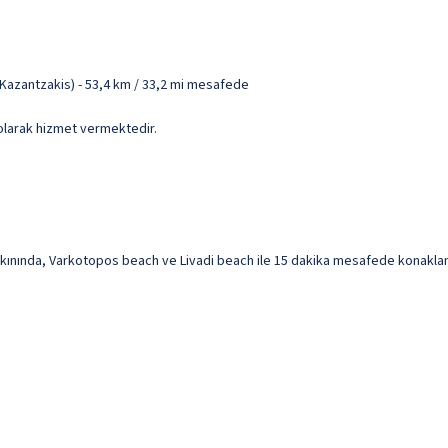
Kazantzakis) - 53,4 km / 33,2 mi mesafede
i olarak hizmet vermektedir.
nında, Varkotopos beach ve Livadi beach ile 15 dakika mesafede konaklama fı