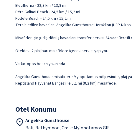
Eleutherna - 22,3 km / 13,8 mi
Péra Galínoi Beach - 24,5 km / 15,2 mi
Fódele Beach - 24,5 km / 15,2 mi
Tercih edilen havaalanı Angelika Guesthouse Heraklion (HER-Nikos 
Misafirler için gidiş-dönüş havaalanı transfer servisi 24 saat ücretl
Oteldeki 2 plaj barı misafirlere içecek servisi yapıyor.
Varkotopos beach yakınında
Angelika Guesthouse misafirlere Mylopotamos bölgesinde, plaj yakı
Reptisland Hayvanat Bahçesi ile 5,1 mi (8,2 km) mesafede.
Otel Konumu
Angelika Guesthouse
Bali, Rethymnon, Crete Mylopotamos GR