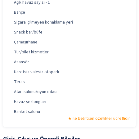
Açık havuz sayısı - 1
Bahçe
Sigara içilmeyen konaklama yeri
Snack bar/büfe
Çamaşırhane
Tur/bilet hizmetleri
Asansör
Ücretsiz valesiz otopark
Teras
Atari salonu/oyun odası
Havuz şezlongları
Banket salonu
ile belirtilen özellikler ücretlidir.
Giriş-Çıkış ve Önemli Bilgiler