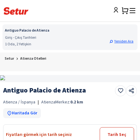
Antiguo Palacio de Atienza
Giriş - Çıkış Tarihleri
Yeniden Ara
1 Oda, 2 Yetişkin
Setur
Atienza Otelleri
Antiguo Palacio de Atienza
Atienza / İspanya
|
Atienza
Merkez:
0.2
km
Haritada Gör
Fiyatları görmek için tarih seçiniz
Tarih Seç