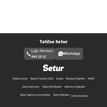
Tatilse Setur
Çağrı Merkezi
WhatsApp
444 28 22
Hakkımızda
Resmi Tatiller 2026
Kalite
Müşteri İlişkileri
KVKK
Setur Yayınları
Setur Etik İlkeler
Yatırımcı İlişkileri
Bilgi Toplumu Hizmetleri
İşlem Rehberi
Çerez Ayarları