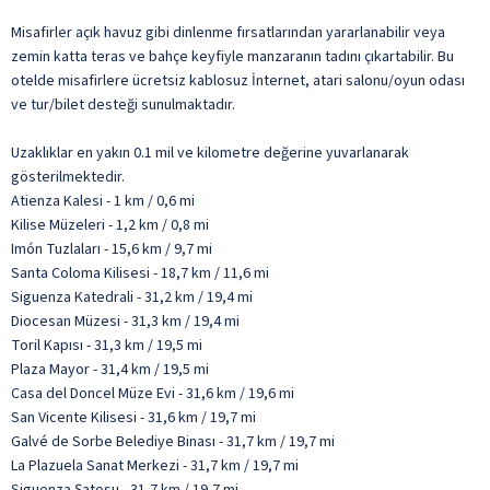
Misafirler açık havuz gibi dinlenme fırsatlarından yararlanabilir veya
zemin katta teras ve bahçe keyfiyle manzaranın tadını çıkartabilir. Bu
otelde misafirlere ücretsiz kablosuz İnternet, atari salonu/oyun odası
ve tur/bilet desteği sunulmaktadır.
Uzaklıklar en yakın 0.1 mil ve kilometre değerine yuvarlanarak
gösterilmektedir.
Atienza Kalesi - 1 km / 0,6 mi
Kilise Müzeleri - 1,2 km / 0,8 mi
Imón Tuzlaları - 15,6 km / 9,7 mi
Santa Coloma Kilisesi - 18,7 km / 11,6 mi
Siguenza Katedrali - 31,2 km / 19,4 mi
Diocesan Müzesi - 31,3 km / 19,4 mi
Toril Kapısı - 31,3 km / 19,5 mi
Plaza Mayor - 31,4 km / 19,5 mi
Casa del Doncel Müze Evi - 31,6 km / 19,6 mi
San Vicente Kilisesi - 31,6 km / 19,7 mi
Galvé de Sorbe Belediye Binası - 31,7 km / 19,7 mi
La Plazuela Sanat Merkezi - 31,7 km / 19,7 mi
Siguenza Şatosu - 31,7 km / 19,7 mi