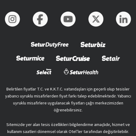
Belirtilen fiyatlar T.C. ve K.K.T.C. vatandaşları için geçerli olup tesisler
yabancı uyruklu misafirlerden fiyat farkı talep edebilmektedir. Yabancı
uyruklu misafirlere uygulanacak fiyatları çağrı merkezimizden
öğrenebilirsiniz.
Sitemizde yer alan tesis özellikleri bilgilendirme amaçlıdır, hizmet ve
kullanım saatleri dönemsel olarak Otel’ler tarafından değişitirilebilir.