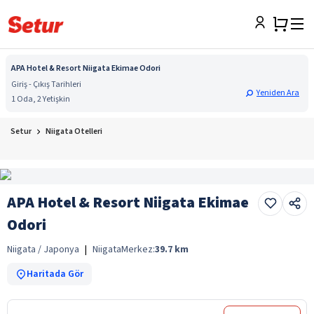
APA Hotel & Resort Niigata Ekimae Odori
Giriş - Çıkış Tarihleri
Yeniden Ara
1 Oda, 2 Yetişkin
Setur
Niigata Otelleri
APA Hotel & Resort Niigata Ekimae
Odori
Niigata / Japonya
|
Niigata
Merkez:
39.7
km
Haritada Gör