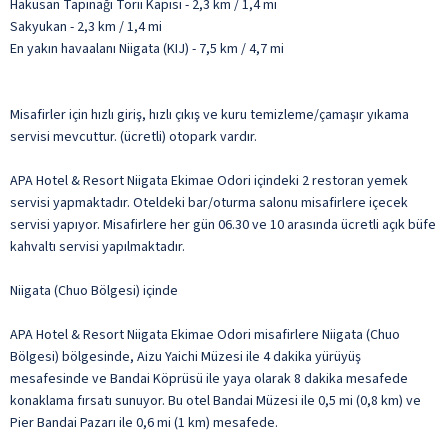
Hakusan Tapınağı Torii Kapısı - 2,3 km / 1,4 mi
Sakyukan - 2,3 km / 1,4 mi
En yakın havaalanı Niigata (KIJ) - 7,5 km / 4,7 mi
Misafirler için hızlı giriş, hızlı çıkış ve kuru temizleme/çamaşır yıkama
servisi mevcuttur. (ücretli) otopark vardır.
APA Hotel & Resort Niigata Ekimae Odori içindeki 2 restoran yemek
servisi yapmaktadır. Oteldeki bar/oturma salonu misafirlere içecek
servisi yapıyor. Misafirlere her gün 06.30 ve 10 arasında ücretli açık büfe
kahvaltı servisi yapılmaktadır.
Niigata (Chuo Bölgesi) içinde
APA Hotel & Resort Niigata Ekimae Odori misafirlere Niigata (Chuo
Bölgesi) bölgesinde, Aizu Yaichi Müzesi ile 4 dakika yürüyüş
mesafesinde ve Bandai Köprüsü ile yaya olarak 8 dakika mesafede
konaklama fırsatı sunuyor. Bu otel Bandai Müzesi ile 0,5 mi (0,8 km) ve
Pier Bandai Pazarı ile 0,6 mi (1 km) mesafede.