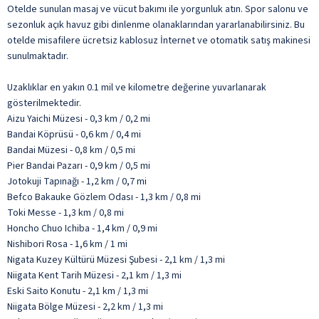
Otelde sunulan masaj ve vücut bakımı ile yorgunluk atın. Spor salonu ve
sezonluk açık havuz gibi dinlenme olanaklarından yararlanabilirsiniz. Bu
otelde misafilere ücretsiz kablosuz İnternet ve otomatik satış makinesi
sunulmaktadır.
Uzaklıklar en yakın 0.1 mil ve kilometre değerine yuvarlanarak
gösterilmektedir.
Aizu Yaichi Müzesi - 0,3 km / 0,2 mi
Bandai Köprüsü - 0,6 km / 0,4 mi
Bandai Müzesi - 0,8 km / 0,5 mi
Pier Bandai Pazarı - 0,9 km / 0,5 mi
Jotokuji Tapınağı - 1,2 km / 0,7 mi
Befco Bakauke Gözlem Odası - 1,3 km / 0,8 mi
Toki Messe - 1,3 km / 0,8 mi
Honcho Chuo Ichiba - 1,4 km / 0,9 mi
Nishibori Rosa - 1,6 km / 1 mi
Nigata Kuzey Kültürü Müzesi Şubesi - 2,1 km / 1,3 mi
Niigata Kent Tarih Müzesi - 2,1 km / 1,3 mi
Eski Saito Konutu - 2,1 km / 1,3 mi
Niigata Bölge Müzesi - 2,2 km / 1,3 mi