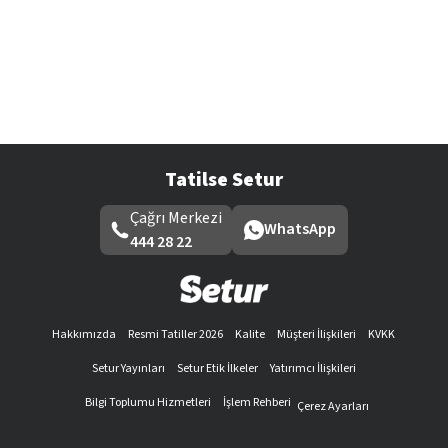
Tatilse Setur
Çağrı Merkezi
WhatsApp
444 28 22
Hakkımızda
Resmi Tatiller 2026
Kalite
Müşteri İlişkileri
KVKK
Setur Yayınları
Setur Etik İlkeler
Yatırımcı İlişkileri
Bilgi Toplumu Hizmetleri
İşlem Rehberi
Çerez Ayarları