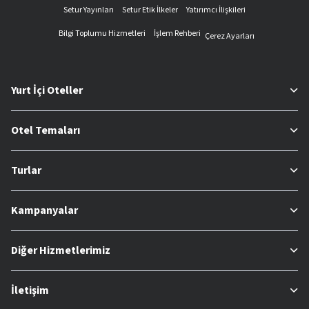
Setur Yayınları
Setur Etik İlkeler
Yatırımcı İlişkileri
Bilgi Toplumu Hizmetleri
İşlem Rehberi
Çerez Ayarları
Yurt İçi Oteller
Otel Temaları
Turlar
Kampanyalar
Diğer Hizmetlerimiz
İletişim