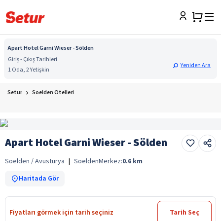
Apart Hotel Garni Wieser - Sölden
Giriş - Çıkış Tarihleri
Yeniden Ara
1 Oda, 2 Yetişkin
Setur
Soelden Otelleri
Apart Hotel Garni Wieser - Sölden
Soelden / Avusturya
|
Soelden
Merkez:
0.6
km
Haritada Gör
Fiyatları görmek için tarih seçiniz
Tarih Seç