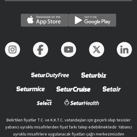
Belirtilen fiyatlar T.C. ve K.K.T.C. vatandaşları için geçerli olup tesisler
yabancı uyruklu misafirlerden fiyat farkı talep edebilmektedir. Yabancı
uyruklu misafirlere uygulanacak fiyatları çağrı merkezimizden