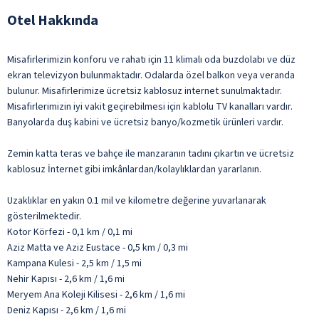
Otel Hakkında
Misafirlerimizin konforu ve rahatı için 11 klimalı oda buzdolabı ve düz
ekran televizyon bulunmaktadır. Odalarda özel balkon veya veranda
bulunur. Misafirlerimize ücretsiz kablosuz internet sunulmaktadır.
Misafirlerimizin iyi vakit geçirebilmesi için kablolu TV kanalları vardır.
Banyolarda duş kabini ve ücretsiz banyo/kozmetik ürünleri vardır.
Zemin katta teras ve bahçe ile manzaranın tadını çıkartın ve ücretsiz
kablosuz İnternet gibi imkânlardan/kolaylıklardan yararlanın.
Uzaklıklar en yakın 0.1 mil ve kilometre değerine yuvarlanarak
gösterilmektedir.
Kotor Körfezi - 0,1 km / 0,1 mi
Aziz Matta ve Aziz Eustace - 0,5 km / 0,3 mi
Kampana Kulesi - 2,5 km / 1,5 mi
Nehir Kapısı - 2,6 km / 1,6 mi
Meryem Ana Koleji Kilisesi - 2,6 km / 1,6 mi
Deniz Kapısı - 2,6 km / 1,6 mi