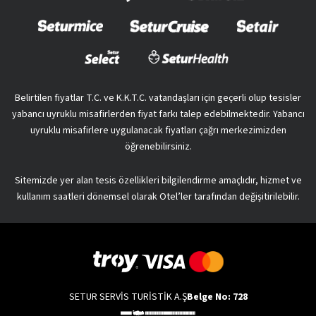
Belirtilen fiyatlar T.C. ve K.K.T.C. vatandaşları için geçerli olup tesisler
yabancı uyruklu misafirlerden fiyat farkı talep edebilmektedir. Yabancı
uyruklu misafirlere uygulanacak fiyatları çağrı merkezimizden
öğrenebilirsiniz.
Sitemizde yer alan tesis özellikleri bilgilendirme amaçlıdır, hizmet ve
kullanım saatleri dönemsel olarak Otel’ler tarafından değişitirilebilir.
SETUR SERVİS TURİSTİK A.Ş
Belge No: 728