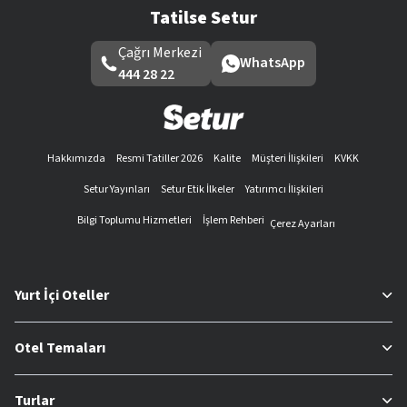
Tatilse Setur
Çağrı Merkezi
WhatsApp
444 28 22
Hakkımızda
Resmi Tatiller 2026
Kalite
Müşteri İlişkileri
KVKK
Setur Yayınları
Setur Etik İlkeler
Yatırımcı İlişkileri
Bilgi Toplumu Hizmetleri
İşlem Rehberi
Çerez Ayarları
Yurt İçi Oteller
Otel Temaları
Turlar