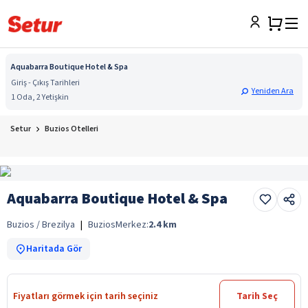
Aquabarra Boutique Hotel & Spa
Giriş - Çıkış Tarihleri
Yeniden Ara
1 Oda, 2 Yetişkin
Setur
Buzios Otelleri
Aquabarra Boutique Hotel & Spa
Buzios / Brezilya
|
Buzios
Merkez:
2.4
km
Haritada Gör
Fiyatları görmek için tarih seçiniz
Tarih Seç