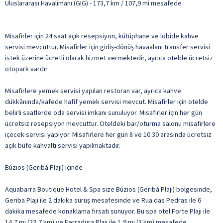
Uluslararası Havalimanı (GIG) - 173,7 km / 107,9 mi mesafede
Misafirler için 24 saat açık resepsiyon, kütüphane ve lobide kahve
servisi mevcuttur. Misafirler için gidiş-dönüş havaalanı transfer servisi
istek üzerine ücretli olarak hizmet vermektedir, ayrıca otelde ücretsiz
otopark vardır.
Misafirlere yemek servisi yapılan restoran var, ayrıca kahve
dükkânında/kafede hafif yemek servisi mevcut. Misafirler için otelde
belirli saatlerde oda servisi imkanı sunuluyor. Misafirler için her gün
ücretsiz resepsiyon mevcuttur. Oteldeki bar/oturma salonu misafirlere
içecek servisi yapıyor. Misafirlere her gün 8 ve 10.30 arasında ücretsiz
açık büfe kahvaltı servisi yapılmaktadır.
Búzios (Geribá Plajı) içinde
Aquabarra Boutique Hotel & Spa size Búzios (Geribá Plajı) bölgesinde,
Geriba Plajı ile 2 dakika sürüş mesafesinde ve Rua das Pedras ile 6
dakika mesafede konaklama fırsatı sunuyor. Bu spa otel Forte Plajı ile
14,7 mi (23,7 km) ve Ferradura Plajı ile 1,9 mi (3 km) mesafede.