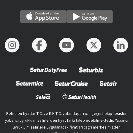
Belirtilen fiyatlar T.C. ve K.K.T.C. vatandaşları için geçerli olup tesisler
yabancı uyruklu misafirlerden fiyat farkı talep edebilmektedir. Yabancı
uyruklu misafirlere uygulanacak fiyatları çağrı merkezimizden