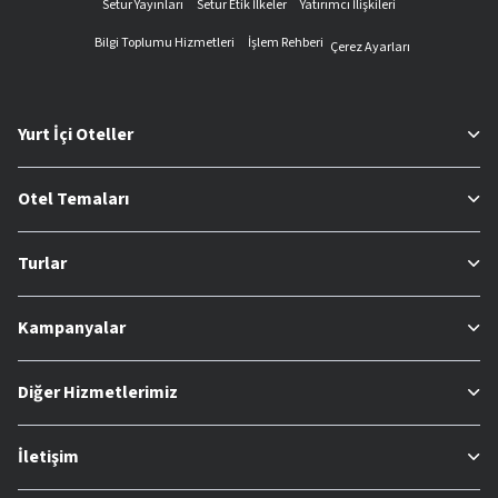
Setur Yayınları
Setur Etik İlkeler
Yatırımcı İlişkileri
Bilgi Toplumu Hizmetleri
İşlem Rehberi
Çerez Ayarları
Yurt İçi Oteller
Otel Temaları
Turlar
Kampanyalar
Diğer Hizmetlerimiz
İletişim