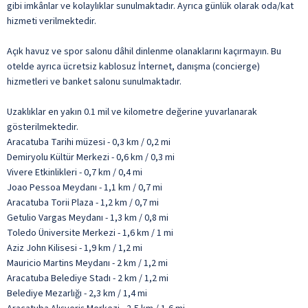
gibi imkânlar ve kolaylıklar sunulmaktadır. Ayrıca günlük olarak oda/kat
hizmeti verilmektedir.
Açık havuz ve spor salonu dâhil dinlenme olanaklarını kaçırmayın. Bu
otelde ayrıca ücretsiz kablosuz İnternet, danışma (concierge)
hizmetleri ve banket salonu sunulmaktadır.
Uzaklıklar en yakın 0.1 mil ve kilometre değerine yuvarlanarak
gösterilmektedir.
Aracatuba Tarihi müzesi - 0,3 km / 0,2 mi
Demiryolu Kültür Merkezi - 0,6 km / 0,3 mi
Vivere Etkinlikleri - 0,7 km / 0,4 mi
Joao Pessoa Meydanı - 1,1 km / 0,7 mi
Aracatuba Torii Plaza - 1,2 km / 0,7 mi
Getulio Vargas Meydanı - 1,3 km / 0,8 mi
Toledo Üniversite Merkezi - 1,6 km / 1 mi
Aziz John Kilisesi - 1,9 km / 1,2 mi
Mauricio Martins Meydanı - 2 km / 1,2 mi
Aracatuba Belediye Stadı - 2 km / 1,2 mi
Belediye Mezarlığı - 2,3 km / 1,4 mi