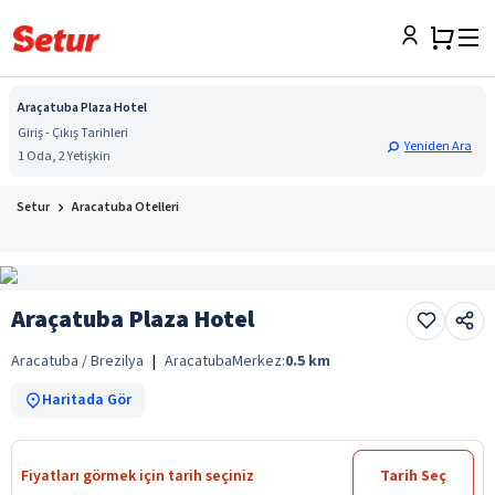
Araçatuba Plaza Hotel
Giriş - Çıkış Tarihleri
Yeniden Ara
1 Oda, 2 Yetişkin
Setur
Aracatuba Otelleri
Araçatuba Plaza Hotel
Aracatuba / Brezilya
|
Aracatuba
Merkez:
0.5
km
Haritada Gör
Fiyatları görmek için tarih seçiniz
Tarih Seç