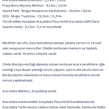
Aracatuba Alışveriş Merkezi - 2,5 km / 1,6 mi
Praça Nova Alışveriş Merkezi - 4,1 km / 2,6 mi
Speed Park - Birigui Uluslararası Kartodromu - 10,6 km / 6,6 mi
SESI - Birigui Tiyatrosu - 19,2 km / 11,9 mi
Tercih edilen havaalanı Araçatuba Plaza Hotel Aracatuba (ARU-Dario
Guarita State) - 8,5 km / 5,3 mi mesafede
Misafirler için ofis, kuru temizleme/çamaşır yıkama servisi ve 24 saat
açık resepsiyon mevcuttur. Otelde konferans merkezi ve toplantı
odaları vardır. Ücretsiz otopark vardır.
Otelin Brezilya mutfağı alanında uzman restoranı Araca misafirlere öğle
yemeği veya akşam yemeği servisi yapıyor, ayrıca oda servisi mevcut.
Barda/oturma salonunda ve havuz kenarı barında misafirlere içecek
servisi yapılmaktadır.
Aracatuba (Merkez, Araçatuba) içinde
Aracatuba merkezindeki Araçatuba Plaza Hotel konaklamanızda
Aracatuba Tarihi müzesi sadece birkaç adım ötenizde, Demiryolu Kültür