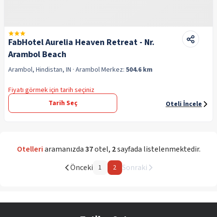
FabHotel Aurelia Heaven Retreat - Nr.
Arambol Beach
Arambol, Hindistan, IN
· Arambol
Merkez:
504.6 km
Fiyatı görmek için tarih seçiniz
Tarih Seç
Oteli İncele
Otelleri
aramanızda
37
otel
,
2
sayfada listelenmektedir.
Önceki
Sonraki
1
2