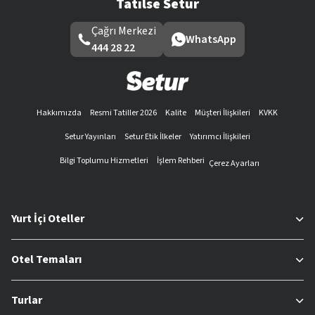
Tatilse Setur
Çağrı Merkezi
WhatsApp
444 28 22
Hakkımızda
Resmi Tatiller 2026
Kalite
Müşteri İlişkileri
KVKK
Setur Yayınları
Setur Etik İlkeler
Yatırımcı İlişkileri
Bilgi Toplumu Hizmetleri
İşlem Rehberi
Çerez Ayarları
Yurt İçi Oteller
Otel Temaları
Turlar