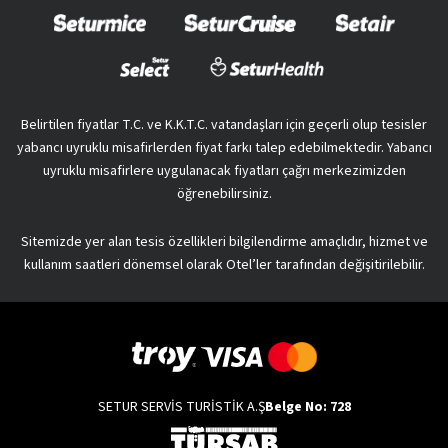
Belirtilen fiyatlar T.C. ve K.K.T.C. vatandaşları için geçerli olup tesisler
yabancı uyruklu misafirlerden fiyat farkı talep edebilmektedir. Yabancı
uyruklu misafirlere uygulanacak fiyatları çağrı merkezimizden
öğrenebilirsiniz.
Sitemizde yer alan tesis özellikleri bilgilendirme amaçlıdır, hizmet ve
kullanım saatleri dönemsel olarak Otel’ler tarafından değişitirilebilir.
SETUR SERVİS TURİSTİK A.Ş
Belge No: 728