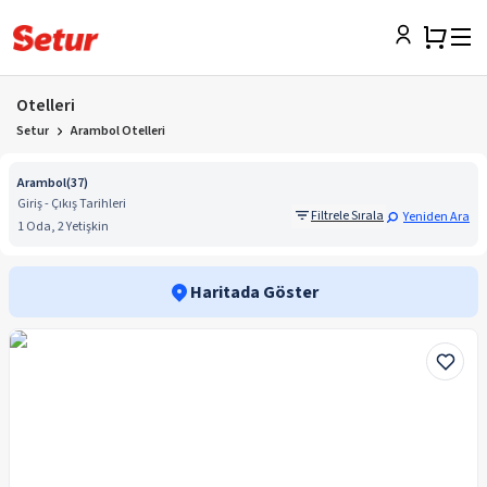
Otelleri
Setur
Arambol Otelleri
Arambol
(
37
)
Giriş - Çıkış Tarihleri
Filtrele Sırala
Yeniden Ara
1 Oda, 2 Yetişkin
Haritada Göster