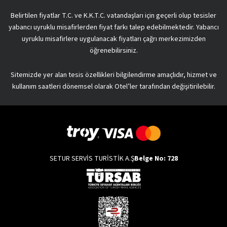
Belirtilen fiyatlar T.C. ve K.K.T.C. vatandaşları için geçerli olup tesisler
yabancı uyruklu misafirlerden fiyat farkı talep edebilmektedir. Yabancı
uyruklu misafirlere uygulanacak fiyatları çağrı merkezimizden
öğrenebilirsiniz.
Sitemizde yer alan tesis özellikleri bilgilendirme amaçlıdır, hizmet ve
kullanım saatleri dönemsel olarak Otel’ler tarafından değişitirilebilir.
SETUR SERVİS TURİSTİK A.Ş
Belge No: 728