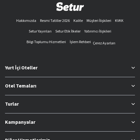
Hakkımızda
Resmi Tatiller 2026
Kalite
Müşteri İlişkileri
KVKK
Setur Yayınları
Setur Etik İlkeler
Yatırımcı İlişkileri
Bilgi Toplumu Hizmetleri
İşlem Rehberi
Çerez Ayarları
Yurt İçi Oteller
Otel Temaları
Turlar
Kampanyalar