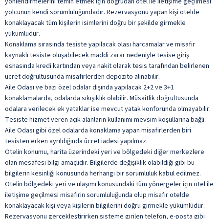
yönlendirmelerini temin etmek için doğrudan otel ile iletişime geçilmesi
yolcunun kendi sorumluluğundadır. Rezervasyonu yapan kişi otelde
konaklayacak tüm kişilerin isimlerini doğru bir şekilde girmekle
yükümlüdür.
Konaklama sırasında tesiste yapılacak olası harcamalar ve misafir
kaynaklı tesiste oluşabilecek maddi zarar nedeniyle tesise giriş
esnasında kredi kartından veya nakit olarak tesis tarafından belirlenen
ücret doğrultusunda misafirlerden depozito alınabilir.
Aile Odası ve bazı özel odalar dışında yapılacak 2+2 ve 3+1
konaklamalarda, odalarda sıkışıklık olabilir. Müsaitlik doğrultusunda
odalara verilecek ek yataklar ise mevcut yatak konforunda olmayabilir.
Tesiste hizmet veren açık alanların kullanımı mevsim koşullarına bağlı.
Aile Odası gibi özel odalarda konaklama yapan misafirlerden biri
tesisten erken ayrıldığında ücret iadesi yapılmaz.
Otelin konumu, harita üzerindeki yeri ve bölgedeki diğer merkezlere
olan mesafesi bilgi amaçlıdır. Bilgilerde değişiklik olabildiği gibi bu
bilgilerin kesinliği konusunda herhangi bir sorumluluk kabul edilmez.
Otelin bölgedeki yeri ve ulaşımı konusundaki tüm yönergeler için otel ile
iletişime geçilmesi misafirin sorumluluğunda olup misafir otelde
konaklayacak kişi veya kişilerin bilgilerini doğru girmekle yükümlüdür.
Rezervasyonu gerçekleştirirken sisteme girilen telefon, e-posta gibi