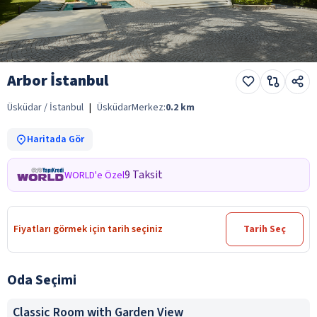
Arbor İstanbul
Üsküdar / İstanbul
|
Üsküdar
Merkez:
0.2
km
Haritada Gör
9 Taksit
WORLD'e Özel
Fiyatları görmek için tarih seçiniz
Tarih Seç
Oda Seçimi
Classic Room with Garden View