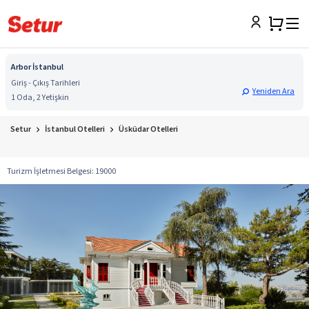
Arbor İstanbul
Giriş - Çıkış Tarihleri
Yeniden Ara
1 Oda, 2 Yetişkin
Setur
İstanbul Otelleri
Üsküdar Otelleri
Turizm İşletmesi Belgesi
:
19000