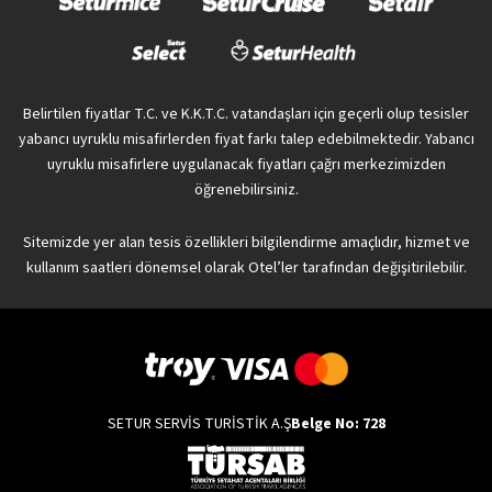
Belirtilen fiyatlar T.C. ve K.K.T.C. vatandaşları için geçerli olup tesisler
yabancı uyruklu misafirlerden fiyat farkı talep edebilmektedir. Yabancı
uyruklu misafirlere uygulanacak fiyatları çağrı merkezimizden
öğrenebilirsiniz.
Sitemizde yer alan tesis özellikleri bilgilendirme amaçlıdır, hizmet ve
kullanım saatleri dönemsel olarak Otel’ler tarafından değişitirilebilir.
SETUR SERVİS TURİSTİK A.Ş
Belge No: 728