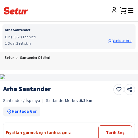
Arha Santander
Giriş - Çıkış Tarihleri
Yeniden Ara
1 Oda, 2 Yetişkin
Setur
Santander Otelleri
Arha Santander
Santander / İspanya
|
Santander
Merkez:
0.8
km
Haritada Gör
Fiyatları görmek için tarih seçiniz
Tarih Seç