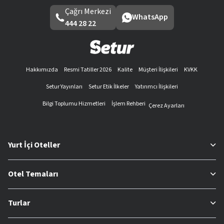
Çağrı Merkezi
WhatsApp
444 28 22
Hakkımızda
Resmi Tatiller 2026
Kalite
Müşteri İlişkileri
KVKK
Setur Yayınları
Setur Etik İlkeler
Yatırımcı İlişkileri
Bilgi Toplumu Hizmetleri
İşlem Rehberi
Çerez Ayarları
Yurt İçi Oteller
Otel Temaları
Turlar