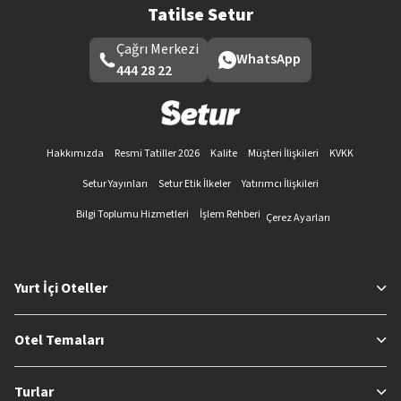
Tatilse Setur
Çağrı Merkezi
WhatsApp
444 28 22
Hakkımızda
Resmi Tatiller 2026
Kalite
Müşteri İlişkileri
KVKK
Setur Yayınları
Setur Etik İlkeler
Yatırımcı İlişkileri
Bilgi Toplumu Hizmetleri
İşlem Rehberi
Çerez Ayarları
Yurt İçi Oteller
Otel Temaları
Turlar