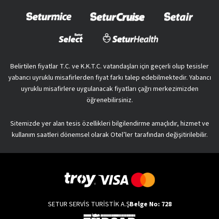
Belirtilen fiyatlar T.C. ve K.K.T.C. vatandaşları için geçerli olup tesisler
yabancı uyruklu misafirlerden fiyat farkı talep edebilmektedir. Yabancı
uyruklu misafirlere uygulanacak fiyatları çağrı merkezimizden
öğrenebilirsiniz.
Sitemizde yer alan tesis özellikleri bilgilendirme amaçlıdır, hizmet ve
kullanım saatleri dönemsel olarak Otel’ler tarafından değişitirilebilir.
SETUR SERVİS TURİSTİK A.Ş
Belge No: 728