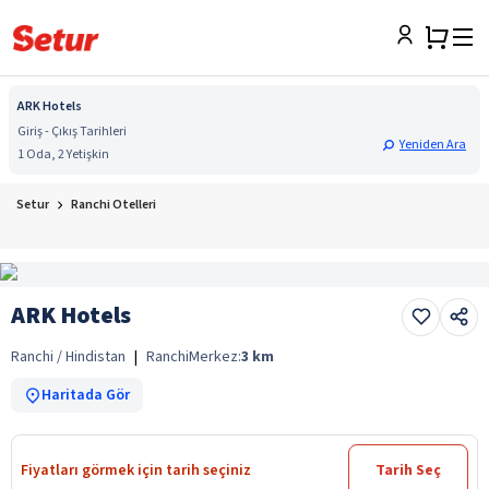
ARK Hotels
Giriş - Çıkış Tarihleri
Yeniden Ara
1 Oda, 2 Yetişkin
Setur
Ranchi Otelleri
ARK Hotels
Ranchi / Hindistan
|
Ranchi
Merkez:
3
km
Haritada Gör
Fiyatları görmek için tarih seçiniz
Tarih Seç