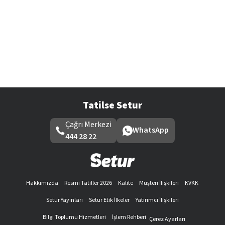
Tatilse Setur
Çağrı Merkezi
WhatsApp
444 28 22
Hakkımızda
Resmi Tatiller 2026
Kalite
Müşteri İlişkileri
KVKK
Setur Yayınları
Setur Etik İlkeler
Yatırımcı İlişkileri
Bilgi Toplumu Hizmetleri
İşlem Rehberi
Çerez Ayarları