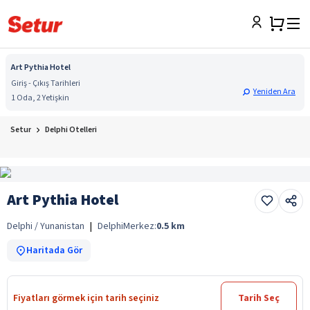
Art Pythia Hotel
Giriş - Çıkış Tarihleri
Yeniden Ara
1 Oda, 2 Yetişkin
Setur
Delphi Otelleri
Art Pythia Hotel
Delphi / Yunanistan
|
Delphi
Merkez:
0.5
km
Haritada Gör
Fiyatları görmek için tarih seçiniz
Tarih Seç