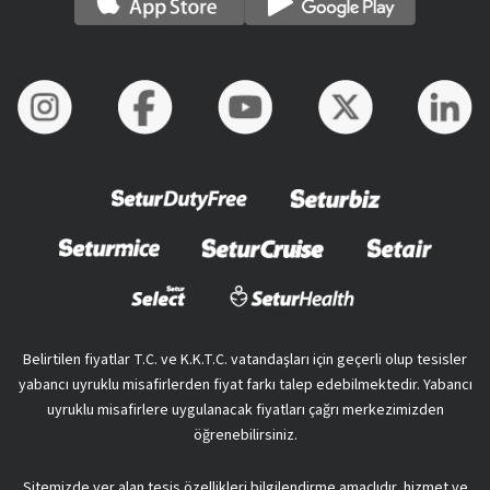
Belirtilen fiyatlar T.C. ve K.K.T.C. vatandaşları için geçerli olup tesisler
yabancı uyruklu misafirlerden fiyat farkı talep edebilmektedir. Yabancı
uyruklu misafirlere uygulanacak fiyatları çağrı merkezimizden
öğrenebilirsiniz.
Sitemizde yer alan tesis özellikleri bilgilendirme amaçlıdır, hizmet ve