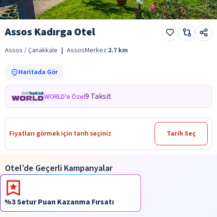
Assos Kadırga Otel
Assos / Çanakkale
|
Assos
Merkez:
2.7
km
Haritada Gör
9 Taksit
WORLD'e Özel
Fiyatları görmek için tarih seçiniz
Tarih Seç
Otel’de Geçerli Kampanyalar
%3 Setur Puan Kazanma Fırsatı