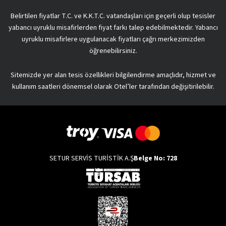
Belirtilen fiyatlar T.C. ve K.K.T.C. vatandaşları için geçerli olup tesisler
yabancı uyruklu misafirlerden fiyat farkı talep edebilmektedir. Yabancı
uyruklu misafirlere uygulanacak fiyatları çağrı merkezimizden
öğrenebilirsiniz.
Sitemizde yer alan tesis özellikleri bilgilendirme amaçlıdır, hizmet ve
kullanım saatleri dönemsel olarak Otel’ler tarafından değişitirilebilir.
SETUR SERVİS TURİSTİK A.Ş
Belge No: 728