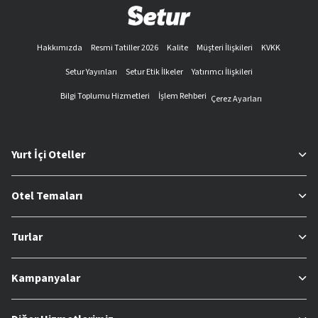
Hakkımızda
Resmi Tatiller 2026
Kalite
Müşteri İlişkileri
KVKK
Setur Yayınları
Setur Etik İlkeler
Yatırımcı İlişkileri
Bilgi Toplumu Hizmetleri
İşlem Rehberi
Çerez Ayarları
Yurt İçi Oteller
Otel Temaları
Turlar
Kampanyalar