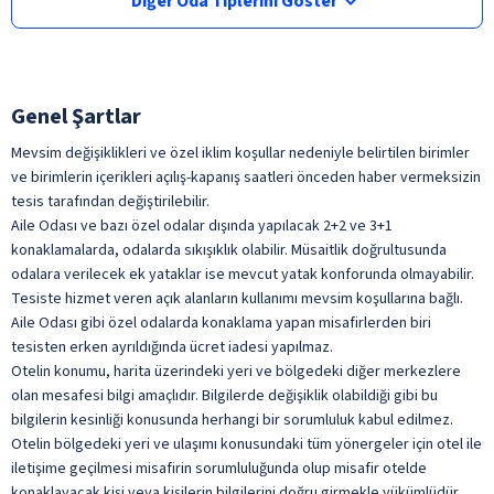
Diğer Oda Tiplerini Göster
Genel Şartlar
Mevsim değişiklikleri ve özel iklim koşullar nedeniyle belirtilen birimler
ve birimlerin içerikleri açılış-kapanış saatleri önceden haber vermeksizin
tesis tarafından değiştirilebilir.
Aile Odası ve bazı özel odalar dışında yapılacak 2+2 ve 3+1
konaklamalarda, odalarda sıkışıklık olabilir. Müsaitlik doğrultusunda
odalara verilecek ek yataklar ise mevcut yatak konforunda olmayabilir.
Tesiste hizmet veren açık alanların kullanımı mevsim koşullarına bağlı.
Aile Odası gibi özel odalarda konaklama yapan misafirlerden biri
tesisten erken ayrıldığında ücret iadesi yapılmaz.
Otelin konumu, harita üzerindeki yeri ve bölgedeki diğer merkezlere
olan mesafesi bilgi amaçlıdır. Bilgilerde değişiklik olabildiği gibi bu
bilgilerin kesinliği konusunda herhangi bir sorumluluk kabul edilmez.
Otelin bölgedeki yeri ve ulaşımı konusundaki tüm yönergeler için otel ile
iletişime geçilmesi misafirin sorumluluğunda olup misafir otelde
konaklayacak kişi veya kişilerin bilgilerini doğru girmekle yükümlüdür.