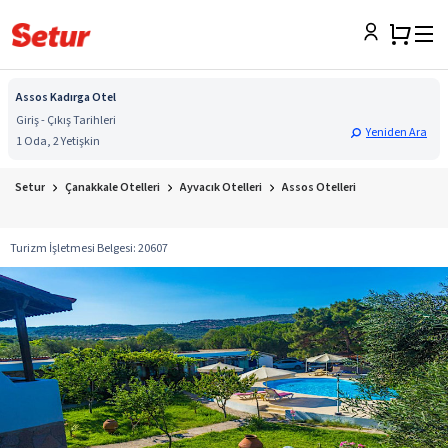
Assos Kadırga Otel
Giriş - Çıkış Tarihleri
Yeniden Ara
1 Oda, 2 Yetişkin
Setur
Çanakkale Otelleri
Ayvacık Otelleri
Assos Otelleri
Turizm İşletmesi Belgesi
:
20607