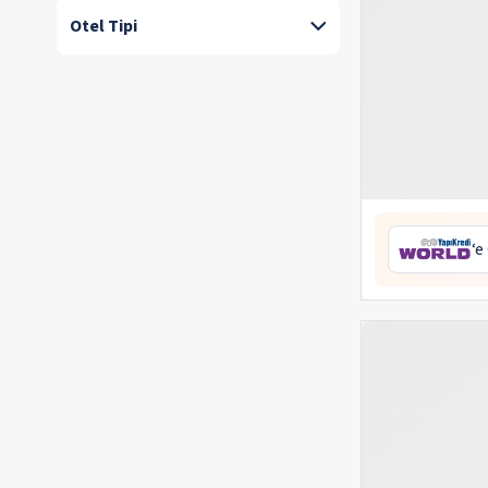
Otel Tipi
‘e