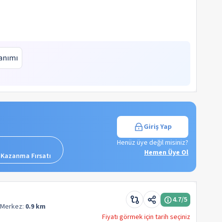
anımı
Giriş Yap
Henüz üye değil misiniz?
Hemen Üye Ol
 Kazanma Fırsatı
4.7
/5
Merkez:
0.9 km
Fiyatı görmek için tarih seçiniz