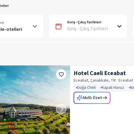
elleri
Giriş - Çıkış Tarihleri
num
Giriş - Çıkış Tarihleri
Hotel Caeli Eceabat
Eceabat, Çanakkale, TR
· Eceabat
Doğa Oteli
Kapalı Havuz
Ba
Akıllı Özet