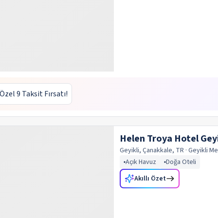
 Özel 9 Taksit Fırsatı!
Helen Troya Hotel Geyi
Geyikli, Çanakkale, TR
· Geyikli
Me
Açık Havuz
Doğa Oteli
Akıllı Özet