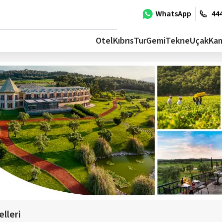
WhatsApp
444
Otel
Kıbrıs
Tur
Gemi
Tekne
Uçak
Ka
lleri