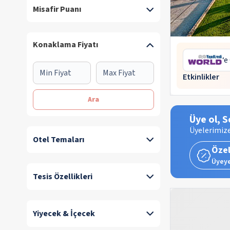
Misafir Puanı
Konaklama Fiyatı
‘e
Etkinlikler
Ara
Üye ol, S
Üyelerimize
Otel Temaları
Özel
Üyeye
Tesis Özellikleri
Yiyecek & İçecek