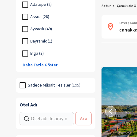
Adatepe (2)
Setur
Çanakkale Ot
Assos (28)
Otel / Ko
Ayvacık (49)
Bayramiç (1)
Biga (3)
Daha Fazla Göster
Sadece Müsait Tesisler
(
195
)
Otel Adı
Ara