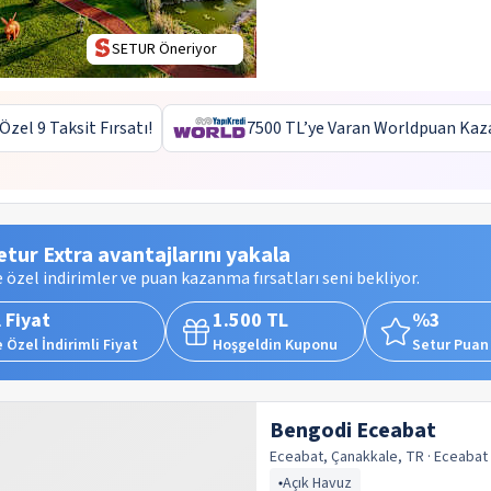
SETUR Öneriyor
 Özel 9 Taksit Fırsatı!
7500 TL’ye Varan Worldpuan Kaz
etur Extra avantajlarını yakala
 özel indirimler ve puan kazanma fırsatları seni bekliyor.
 Fiyat
1.500 TL
%3
 Özel İndirimli Fiyat
Hoşgeldin Kuponu
Setur Puan
Bengodi Eceabat
Eceabat, Çanakkale, TR
· Eceabat
Açık Havuz