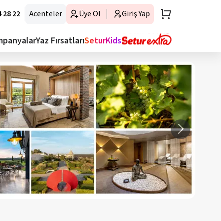
 28 22
Acenteler
Üye Ol
Giriş Yap
mpanyalar
Yaz Fırsatları
SeturKids