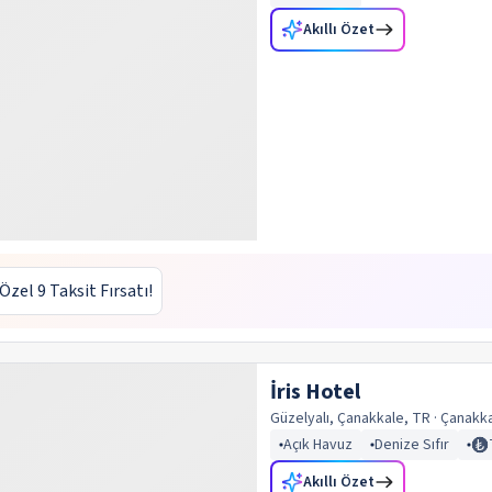
Akıllı Özet
 Özel 9 Taksit Fırsatı!
İris Hotel
Güzelyalı, Çanakkale, TR
· Çanakk
Açık Havuz
Denize Sıfır
Akıllı Özet