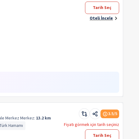
Tarih Seç
Oteli İncele
3.5
/5
ale Merkez
Merkez:
13.2 km
Fiyatı görmek için tarih seçiniz
Türk Hamamı
Tarih Seç