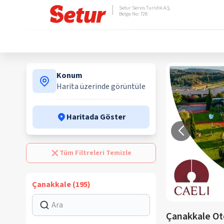
Setur Servis Turistik A.Ş.
Belge No: 728
Konum
Harita üzerinde görüntüle
Haritada Göster
Tüm Filtreleri Temizle
Çanakkale (195)
Çanakkale Ote