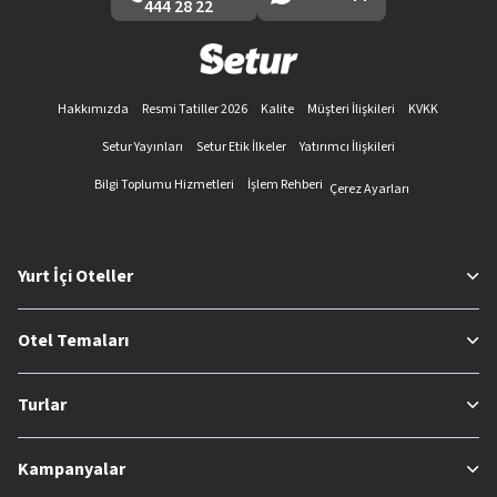
444 28 22
Hakkımızda
Resmi Tatiller 2026
Kalite
Müşteri İlişkileri
KVKK
Setur Yayınları
Setur Etik İlkeler
Yatırımcı İlişkileri
Bilgi Toplumu Hizmetleri
İşlem Rehberi
Çerez Ayarları
Yurt İçi Oteller
Otel Temaları
Turlar
Kampanyalar