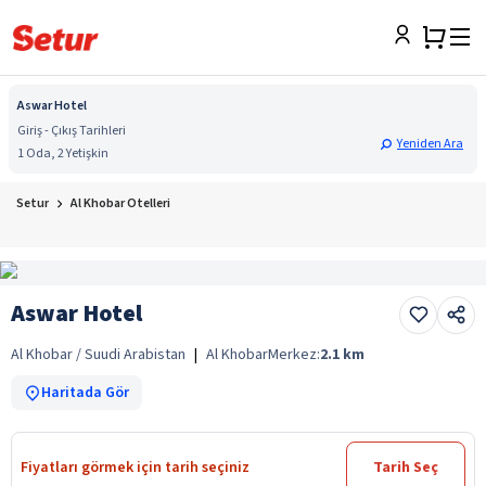
Aswar Hotel
Giriş - Çıkış Tarihleri
Yeniden Ara
1 Oda, 2 Yetişkin
Setur
Al Khobar Otelleri
Aswar Hotel
Al Khobar / Suudi Arabistan
|
Al Khobar
Merkez:
2.1
km
Haritada Gör
Fiyatları görmek için tarih seçiniz
Tarih Seç