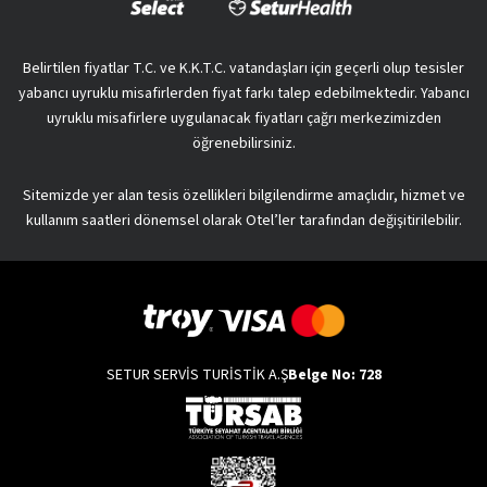
Belirtilen fiyatlar T.C. ve K.K.T.C. vatandaşları için geçerli olup tesisler
yabancı uyruklu misafirlerden fiyat farkı talep edebilmektedir. Yabancı
uyruklu misafirlere uygulanacak fiyatları çağrı merkezimizden
öğrenebilirsiniz.
Sitemizde yer alan tesis özellikleri bilgilendirme amaçlıdır, hizmet ve
kullanım saatleri dönemsel olarak Otel’ler tarafından değişitirilebilir.
SETUR SERVİS TURİSTİK A.Ş
Belge No: 728