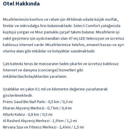
Otel Hakkında
Misafirlerimizin konforu ve rahatı için 49 klimalı odada küçük mutfak,
fırınlar ve mikrodalga fırın bulunmaktadır. Select Comfort yatağınızda
kuştüyü yorgan ve Mısır pamuklu çarşaf takımı bulunur. Misafirlerin iyi
vakit geçirmesi için uydu kanalları olan 47-inç LED televizyon ve ücretsiz
kablosuz internet vardır. Misafirlerimize telefon, emanet kasası ve ayrı
oturma alanı gibi imkânlar ve kolaylıklar sunulmaktadır.
Çatı katında teras ile manzaranın tadını çıkartın ve ücretsiz kablosuz
İnternet ve danışma (concierge) hizmetleri gibi
imkânlardan/kolaylıklardan yararlanın.
Uzaklıklar en yakın 0.1 mil ve kilometre değerine yuvarlanarak
gösterilmektedir.
Prens Saud Bin Naif Parkı - 0,5 km / 0,3 mi
Dharan Alışveriş Merkezi - 0,7 km / 0,4 mi
Alturki Kulesi - 0,8 km / 0,5 mi
Al Rashed Alışveriş Merkezi - 1,9 km / 1,2 mi
Nirvana Spa ve Fitness Merkezi - 2,4 km / 1,5 mi