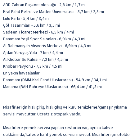
ABD Zahran Başkonsolosluğu - 2,8 km / 1,7 mi
Kral Fahd Petrol ve Maden Üniversitesi - 3,7 km / 2,3 mi
Lulu Parkı - 5,4 km / 3,4 mi
Çöl Tasarımları - 5,6 km / 3,5 mi
Sadeen Ticaret Merkezi - 6,5 km / 4 mi
Dammam Yeşil Spor Salonları - 6,9 km / 4,3 mi
Al-Rahmaniyah Alışveriş Merkezi - 6,9 km / 4,3 mi
Ajdan Yürüyüş Yolu - 7 km / 4,4 mi
Al Khobar Su Kulesi - 7,2 km / 4,5 mi
Khobar Pavyonu - 7,3 km / 4,5 mi
En yakın havaalanları:
Dammam (DMM-Kral Fahd Uluslararası) - 54,9 km / 34,1 mi
Manama (BAH-Bahreyn Uluslararası) - 66,4 km / 41,3 mi
Misafirler için hızlı giriş, hızlı çıkış ve kuru temizleme/çamaşır yıkama
servisi mevcuttur. Ücretsiz otopark vardır.
Misafirlere yemek servisi yapılan restoran var, ayrıca kahve
dükkânında/kafede hafif yemek servisi mevcut. Misafirler için otelde