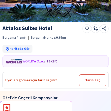
Attalos Suites Hotel
Bergama / İzmir
|
Bergama
Merkez:
0.6
km
Haritada Gör
9 Taksit
WORLD'e Özel
Fiyatları görmek için tarih seçiniz
Tarih Seç
Otel’de Geçerli Kampanyalar