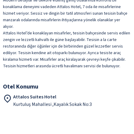
Modern detaylar ile dekore edilmiş geniş odalarında konforlu bir
konaklama deneyimi vadeden Attalos Hotel, 7 oda ile misafirlerine
hizmet veriyor. Sessiz ve dingin bir tatil atmosferi sunan tesisin bahçe
manzaralı odalarında misafirlerin ihtiyaçlarına yönelik olanaklar yer
alıyor.
Attalos Hotel’de konaklayan misafirler, tesisin bahçesinde servis edilen
zengin ve lezzetli kahvaltı ile güne başlayabilir. Tesisin a la carte
restoranında diğer öğünler için de birbirinden güzel lezzetler servis
ediliyor. Tesisin kendine ait otoparkı bulunuyor. Ayrıca tesiste araç
kiralama hizmeti var. Misafirler araç kiralayarak çevreyi keşfe çıkabilir.
Tesisin hizmetleri arasında ücretli havalimanı servisi de bulunuyor.
Otel Konumu
Attalos Suites Hotel
Kurtuluş Mahallesi ,Kayalık Sokak No:3