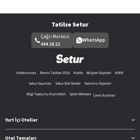
Tatilse Setur
Çağrı Merkezi
WhatsApp
444 28 22
Hakkımızda
Resmi Tatiller 2026
Kalite
Müşteri İlişkileri
KVKK
Setur Yayınları
Setur Etik İlkeler
Yatırımcı İlişkileri
Bilgi Toplumu Hizmetleri
İşlem Rehberi
Çerez Ayarları
Yurt İçi Oteller
Otel Temaları