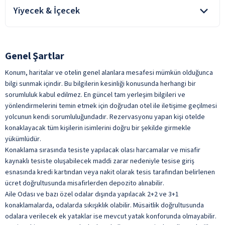
Yiyecek & İçecek
Açık Büfe Kahvaltı
Şişeli İçecekler
Genel Şartlar
Taze Sıkılmış Meyve Suları
Konum, haritalar ve otelin genel alanlara mesafesi mümkün olduğunca
Türk Kahvesi
bilgi sunmak içindir. Bu bilgilerin kesinliği konusunda herhangi bir
ile belirtilen özellikler ücretlidir.
sorumluluk kabul edilmez. En güncel tam yerleşim bilgileri ve
yönlendirmelerini temin etmek için doğrudan otel ile iletişime geçilmesi
yolcunun kendi sorumluluğundadır. Rezervasyonu yapan kişi otelde
konaklayacak tüm kişilerin isimlerini doğru bir şekilde girmekle
yükümlüdür.
Konaklama sırasında tesiste yapılacak olası harcamalar ve misafir
kaynaklı tesiste oluşabilecek maddi zarar nedeniyle tesise giriş
esnasında kredi kartından veya nakit olarak tesis tarafından belirlenen
ücret doğrultusunda misafirlerden depozito alınabilir.
Aile Odası ve bazı özel odalar dışında yapılacak 2+2 ve 3+1
konaklamalarda, odalarda sıkışıklık olabilir. Müsaitlik doğrultusunda
odalara verilecek ek yataklar ise mevcut yatak konforunda olmayabilir.