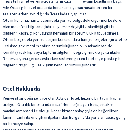
Tesiste hizmet veren açık alanların kullanımı mevsim koşullarına bağlı.
Aile Odası gibi özel odalarda konaklama yapan misafirlerden biri
tesisten erken ayrıldığında ücret iadesi yapılmaz.
Otelin konumu, harita üzerindeki yeri ve bölgedeki diğer merkezlere
olan mesafesi bilgi amaçlıdır. Bilgilerde değişiklik olabildiği gibi bu
bilgilerin kesinliği konusunda herhangi bir sorumluluk kabul edilmez.
Otelin bölgedeki yeri ve ulaşımı konusundaki tüm yönergeler için otel ile
iletişime geçilmesi misafirin sorumluluğunda olup misafir otelde
konaklayacak kişi veya kişilerin bilgilerini doğru
girmekle yükümlüdür.
Rezervasyonu gerçekleştirirken sisteme girilen telefon, e-posta gibi
bilgilerin doğruluğu ise kişinin kendi sorumluluğundadır.
Otel Hakkında
Yemyeşil bir doğa ile iç içe olan Attalos Hotel, huzurlu bir tatilin kapılarını
aralıyor. Otantik bir ortamda misafirlerini ağırlayan tesis, sıcak ve
samimi atmosferi ile olduğu kadar hizmet anlayışıyla da beğeniliyor.
İzmir’in tarihi ile öne çıkan ilçelerinden Bergama’da yer alan tesis, geniş
bir bahçeye sahip.