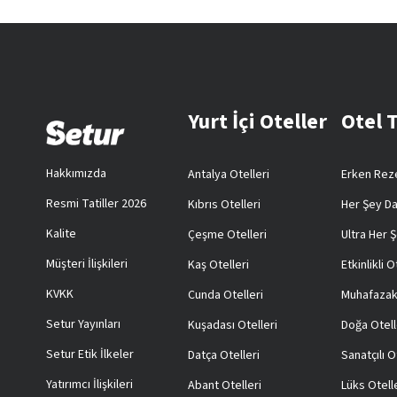
Yurt İçi Oteller
Otel 
Hakkımızda
Antalya Otelleri
Erken Reze
Resmi Tatiller 2026
Kıbrıs Otelleri
Her Şey Da
Kalite
Çeşme Otelleri
Ultra Her Ş
Müşteri İlişkileri
Kaş Otelleri
Etkinlikli O
KVKK
Cunda Otelleri
Muhafazak
Setur Yayınları
Kuşadası Otelleri
Doğa Otell
Setur Etik İlkeler
Datça Otelleri
Sanatçılı O
Yatırımcı İlişkileri
Abant Otelleri
Lüks Otell