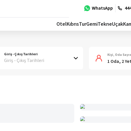
WhatsApp
444
Otel
Kıbrıs
Tur
Gemi
Tekne
Uçak
Ka
Giriş - Çıkış Tarihleri
Kişi, Oda Sayıs
Giriş - Çıkış Tarihleri
1 Oda, 2 Ye