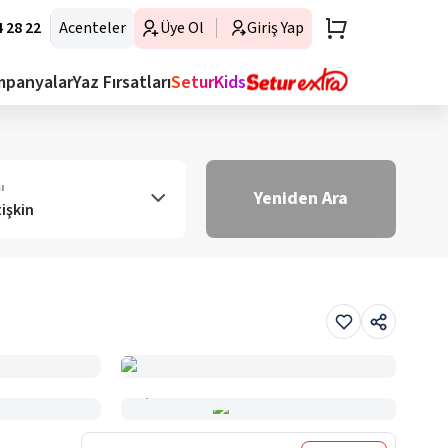
 28 22
Acenteler
Üye Ol
Giriş Yap
mpanyalar
Yaz Fırsatları
SeturKids
ı
Yeniden Ara
tişkin
Haritada Gör