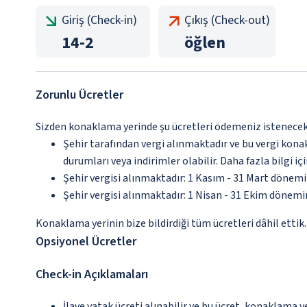
Giriş (Check-in)
Çıkış (Check-out)
14
-
2
öğlen
Zorunlu Ücretler
Sizden konaklama yerinde şu ücretleri ödemeniz istenecektir
Şehir tarafından vergi alınmaktadır ve bu vergi kon
durumları veya indirimler olabilir. Daha fazla bilgi 
Şehir vergisi alınmaktadır: 1 Kasım - 31 Mart dönem
Şehir vergisi alınmaktadır: 1 Nisan - 31 Ekim dönem
Konaklama yerinin bize bildirdiği tüm ücretleri dâhil ettik.
Opsiyonel Ücretler
Check-in Açıklamaları
İlave yatak ücreti alınabilir ve bu ücret, konaklama y