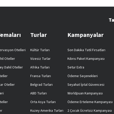
Ta
Temaları
Turlar
Kampanyalar
rvasyon Otelleri
Kültür Turları
Son Dakika Tatil Fırsatları
hil Oteller
Vizesiz Turlar
Kıbrıs Paket Kampanyası
ey Dahil Oteller
Afrika Turları
Setur Extra
teller
Fransa Turları
Ödeme Seçenekleri
ar Oteller
Belgrad Turları
Seyahat İptal Güvencesi
eri
ABD Turları
Worldpuan Kampanyası
teller
Orta Asya Turları
Ödeme Erteleme Kampanyası
er
Kuzey Amerika Turları
2 Çocuk Ücretsiz Kampanyası