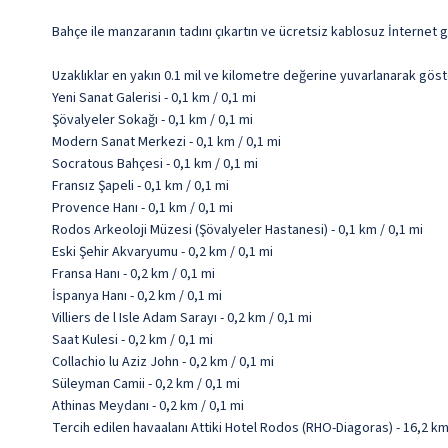
Bahçe ile manzaranın tadını çıkartın ve ücretsiz kablosuz İnternet g
Uzaklıklar en yakın 0.1 mil ve kilometre değerine yuvarlanarak göst
Yeni Sanat Galerisi - 0,1 km / 0,1 mi
Şövalyeler Sokağı - 0,1 km / 0,1 mi
Modern Sanat Merkezi - 0,1 km / 0,1 mi
Socratous Bahçesi - 0,1 km / 0,1 mi
Fransız Şapeli - 0,1 km / 0,1 mi
Provence Hanı - 0,1 km / 0,1 mi
Rodos Arkeoloji Müzesi (Şövalyeler Hastanesi) - 0,1 km / 0,1 mi
Eski Şehir Akvaryumu - 0,2 km / 0,1 mi
Fransa Hanı - 0,2 km / 0,1 mi
İspanya Hanı - 0,2 km / 0,1 mi
Villiers de l Isle Adam Sarayı - 0,2 km / 0,1 mi
Saat Kulesi - 0,2 km / 0,1 mi
Collachio lu Aziz John - 0,2 km / 0,1 mi
Süleyman Camii - 0,2 km / 0,1 mi
Athinas Meydanı - 0,2 km / 0,1 mi
Tercih edilen havaalanı Attiki Hotel Rodos (RHO-Diagoras) - 16,2 k