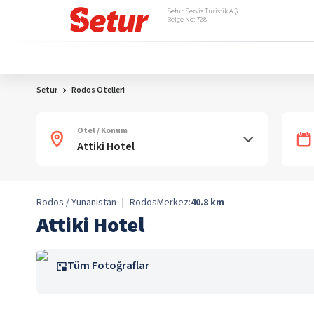
Setur Servis Turistik A.Ş.
Belge No: 728
Setur
Rodos Otelleri
Otel / Konum
Rodos / Yunanistan
|
Rodos
Merkez:
40.8
km
Attiki Hotel
Tüm Fotoğraflar