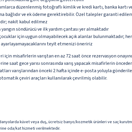
umlarca düzenlenmiş fotoğraflı kimlik ve kredi kartı, banka kartı v
na bağlıdır ve ek ödeme gerektirebilir. Özel talepler garanti edile
dir; nakit kabul edilmez
 yangın söndürücü ve ilk yardım çantası yer almaktadır
çocuklar için uygun olmayabilecek açık alanlar bulunmaktadır; he
p ayarlayamayacaklarını teyit etmenizi öneririz
leri için misafirlerin varıştan en az 72 saat önce rezervasyon onayı
rine saat gece yarısı sonrasında varış yapacak misafirlerin önced
imatları varışlarından önceki 2 hafta içinde e-posta yoluyla gönderil
omatik çeviri araçları kullanılarak çevrilmiş olabilir.
 Banyolarda küvet veya duş, ücretsiz banyo/kozmetik ürünleri ve saç kurutma 
zerine oda/kat hizmeti verilmektedir.