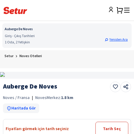
Auberge De Noves
Giriş - Çıkış Tarihleri
Yeniden Ara
1 Oda, 2 Yetişkin
Setur
Noves Otelleri
Auberge De Noves
Noves / Fransa
|
Noves
Merkez:
1.8
km
Haritada Gör
Fiyatları görmek için tarih seçiniz
Tarih Seç