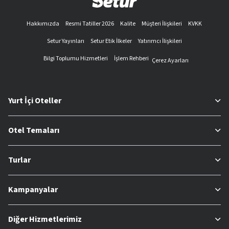
Hakkımızda
Resmi Tatiller 2026
Kalite
Müşteri İlişkileri
KVKK
Setur Yayınları
Setur Etik İlkeler
Yatırımcı İlişkileri
Bilgi Toplumu Hizmetleri
İşlem Rehberi
Çerez Ayarları
Yurt İçi Oteller
Otel Temaları
Turlar
Kampanyalar
Diğer Hizmetlerimiz