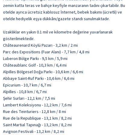
zemin katta teras ve bahçe keyfiyle manzaranın tadını çıkartabilir. Bu
otelde ayrıca ücretsiz kablosuz İnternet, bebek bakımı (ücretli) ve
otelde hediyelik eşya dükkânı/gazete standı sunulmaktadır.
Uzaklıklar en yakın 0.1 mil ve kilometre değerine yuvarlanarak
gösterilmektedir.
Châteaurenard Köylü Pazarı - 3,2 km / 2 mi
Parc des Expositions (Fuar Alanı) - 7,7 km / 4,8 mi
Luberon Bölge Parkı - 9,5 km / 5,9 mi
Châteaublanc Golf - 10,3 km / 6,4 mi
Alpilles Bölgesel Doğa Parkı - 10,6 km / 6,6 mi
Abbaye Saint-Ruf Parkı - 10,6 km / 6,6 mi
Epicurium - 10,7 km / 6,7 mi
Alpilles - 10,8 km / 6,7 mi
Şehir Surları - 12,1 km / 7,5 mi
Lambert Koleksiyonu - 12,2 km / 7,6 mi
Rue des Teinturiers - 12,8 km / 8 mi
Rue de la Republique - 13,1 km / 8,2 mi
Saint Martial Tapınağı - 13,2 km / 8,2 mi
Avignon Festivali - 13,2 km / 8,2 mi