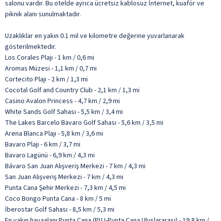
salonu vardır. Bu otelde ayrıca ücretsiz kablosuz İnternet, kuaför ve
piknik alanı sunulmaktadır.
Uzaklıklar en yakın 0.1 mil ve kilometre değerine yuvarlanarak
gösterilmektedir.
Los Corales Plajı - 1 km / 0,6 mi
Aromas Müzesi - 1,1 km / 0,7 mi
Cortecito Plajı - 2 km / 1,3 mi
Cocotal Golf and Country Club - 2,1 km / 1,3 mi
Casino Avalon Princess - 4,7 km / 2,9 mi
White Sands Golf Sahası - 5,5 km / 3,4 mi
The Lakes Barcelo Bavaro Golf Sahası - 5,6 km / 3,5 mi
Arena Blanca Plajı - 5,8 km / 3,6 mi
Bavaro Plajı - 6 km / 3,7 mi
Bavaro Lagünü - 6,9 km / 4,3 mi
Bávaro San Juan Alışveriş Merkezi - 7 km / 4,3 mi
San Juan Alışveriş Merkezi - 7 km / 4,3 mi
Punta Cana Şehir Merkezi - 7,3 km / 4,5 mi
Coco Bongo Punta Cana - 8 km / 5 mi
İberostar Golf Sahası - 8,5 km / 5,3 mi
En yakın havaalanı Punta Cana (PUJ-Punta Cana Uluslararası) - 19,8 km /