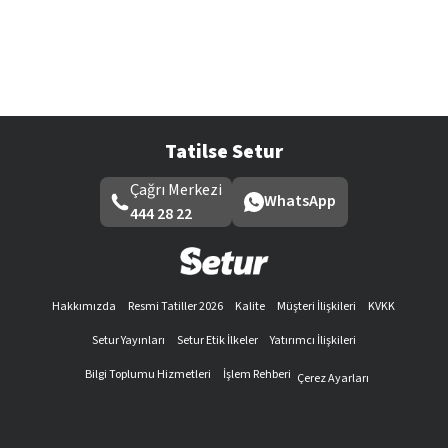
Tatilse Setur
Çağrı Merkezi
WhatsApp
444 28 22
Hakkımızda
Resmi Tatiller 2026
Kalite
Müşteri İlişkileri
KVKK
Setur Yayınları
Setur Etik İlkeler
Yatırımcı İlişkileri
Bilgi Toplumu Hizmetleri
İşlem Rehberi
Çerez Ayarları