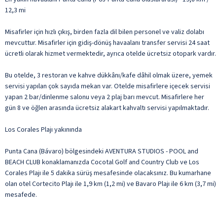
12,3 mi
Misafirler için hızlı çıkış, birden fazla dil bilen personel ve valiz dolabı
mevcuttur. Misafirler için gidiş-dönüş havaalanı transfer servisi 24 saat
ücretli olarak hizmet vermektedir, ayrıca otelde ücretsiz otopark vardır.
Bu otelde, 3 restoran ve kahve dükkânı/kafe dâhil olmak üzere, yemek
servisi yapılan çok sayıda mekan var. Otelde misafirlere içecek servisi
yapan 2 bar/dinlenme salonu veya 2 plaj barı mevcut. Misafirlere her
gün 8 ve öğlen arasında ücretsiz alakart kahvaltı servisi yapılmaktadır.
Los Corales Plajı yakınında
Punta Cana (Bávaro) bölgesindeki AVENTURA STUDIOS - POOL and
BEACH CLUB konaklamanızda Cocotal Golf and Country Club ve Los
Corales Plajı ile 5 dakika sürüş mesafesinde olacaksınız. Bu kumarhane
olan otel Cortecito Plajı ile 1,9 km (1,2 mi) ve Bavaro Plajı ile 6 km (3,7 mi)
mesafede.