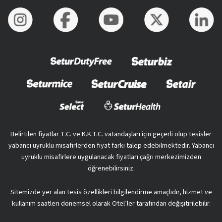
Belirtilen fiyatlar T.C. ve K.K.T.C. vatandaşları için geçerli olup tesisler
yabancı uyruklu misafirlerden fiyat farkı talep edebilmektedir. Yabancı
uyruklu misafirlere uygulanacak fiyatları çağrı merkezimizden
öğrenebilirsiniz.
Sitemizde yer alan tesis özellikleri bilgilendirme amaçlıdır, hizmet ve
kullanım saatleri dönemsel olarak Otel’ler tarafından değişitirilebilir.