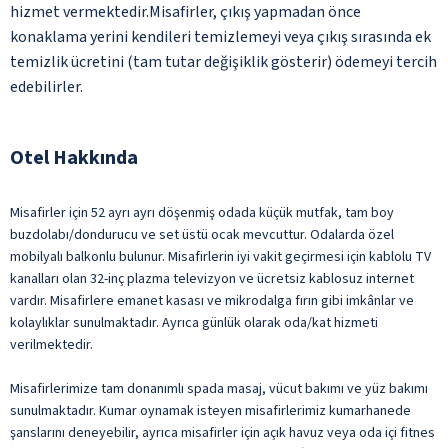
hizmet vermektedir.Misafirler, çıkış yapmadan önce
konaklama yerini kendileri temizlemeyi veya çıkış sırasında ek
temizlik ücretini (tam tutar değişiklik gösterir) ödemeyi tercih
edebilirler.
Otel Hakkında
Misafirler için 52 ayrı ayrı döşenmiş odada küçük mutfak, tam boy
buzdolabı/dondurucu ve set üstü ocak mevcuttur. Odalarda özel
mobilyalı balkonlu bulunur. Misafirlerin iyi vakit geçirmesi için kablolu TV
kanalları olan 32-inç plazma televizyon ve ücretsiz kablosuz internet
vardır. Misafirlere emanet kasası ve mikrodalga fırın gibi imkânlar ve
kolaylıklar sunulmaktadır. Ayrıca günlük olarak oda/kat hizmeti
verilmektedir.
Misafirlerimize tam donanımlı spada masaj, vücut bakımı ve yüz bakımı
sunulmaktadır. Kumar oynamak isteyen misafirlerimiz kumarhanede
şanslarını deneyebilir, ayrıca misafirler için açık havuz veya oda içi fitnes