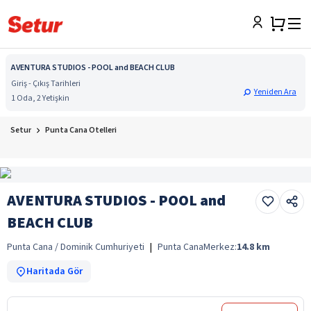
AVENTURA STUDIOS - POOL and BEACH CLUB
Giriş - Çıkış Tarihleri
Yeniden Ara
1 Oda, 2 Yetişkin
Setur
Punta Cana Otelleri
AVENTURA STUDIOS - POOL and
BEACH CLUB
Punta Cana / Dominik Cumhuriyeti
|
Punta Cana
Merkez:
14.8
km
Haritada Gör