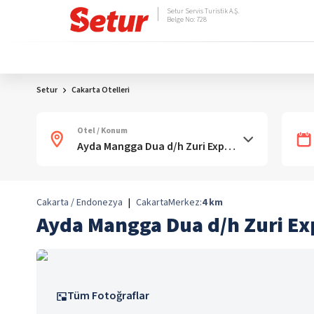
Setur Servis Turistik A.Ş.
Belge No: 728
Setur
Cakarta Otelleri
Otel / Konum
Cakarta / Endonezya
|
Cakarta
Merkez:
4
km
Ayda Mangga Dua d/h Zuri E
Tüm Fotoğraflar