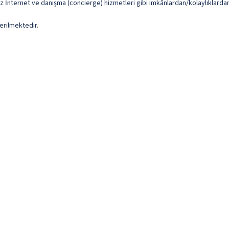
uz İnternet ve danışma (concierge) hizmetleri gibi imkânlardan/kolaylıklardan
erilmektedir.