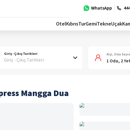
WhatsApp
444
Otel
Kıbrıs
Tur
Gemi
Tekne
Uçak
Ka
Giriş - Çıkış Tarihleri
Kişi, Oda Sayıs
Giriş - Çıkış Tarihleri
1 Oda, 2 Ye
xpress Mangga Dua