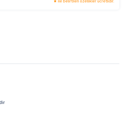
ile belirtilen özellikler ücretlidir.
dir