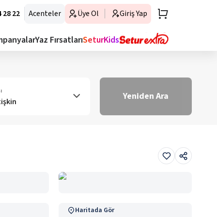
 28 22
Acenteler
Üye Ol
Giriş Yap
mpanyalar
Yaz Fırsatları
SeturKids
ı
Yeniden Ara
tişkin
Haritada Gör