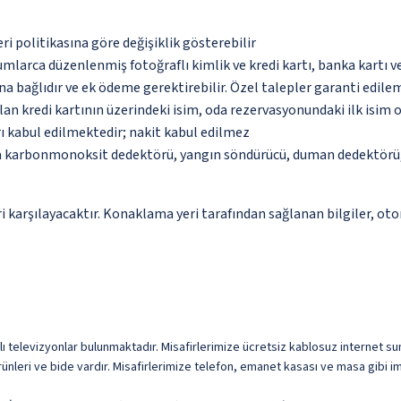
eri politikasına göre değişiklik gösterebilir
umlarca düzenlenmiş fotoğraflı kimlik ve kredi kartı, banka kartı v
na bağlıdır ve ek ödeme gerektirebilir. Özel talepler garanti edile
an kredi kartının üzerindeki isim, oda rezervasyonundaki ilk isim 
ı kabul edilmektedir; nakit kabul edilmez
da karbonmonoksit dedektörü, yangın söndürücü, duman dedektörü, 
 karşılayacaktır. Konaklama yeri tarafından sağlanan bilgiler, otoma
llı televizyonlar bulunmaktadır. Misafirlerimize ücretsiz kablosuz internet sun
ünleri ve bide vardır. Misafirlerimize telefon, emanet kasası ve masa gibi im