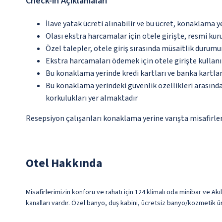
Check-in Açıklamaları
İlave yatak ücreti alınabilir ve bu ücret, konaklama y
Olası ekstra harcamalar için otele girişte, resmi kur
Özel talepler, otele giriş sırasında müsaitlik durumu
Ekstra harcamaları ödemek için otele girişte kullanıl
Bu konaklama yerinde kredi kartları ve banka kartlar
Bu konaklama yerindeki güvenlik özellikleri arasın
korkulukları yer almaktadır
Resepsiyon çalışanları konaklama yerine varışta misafirleri
Otel Hakkında
Misafirlerimizin konforu ve rahatı için 124 klimalı oda minibar ve Akı
kanalları vardır. Özel banyo, duş kabini, ücretsiz banyo/kozmetik ür