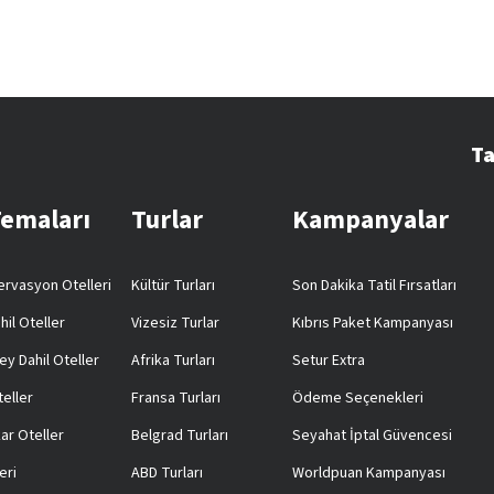
Ta
Temaları
Turlar
Kampanyalar
rvasyon Otelleri
Kültür Turları
Son Dakika Tatil Fırsatları
hil Oteller
Vizesiz Turlar
Kıbrıs Paket Kampanyası
ey Dahil Oteller
Afrika Turları
Setur Extra
teller
Fransa Turları
Ödeme Seçenekleri
ar Oteller
Belgrad Turları
Seyahat İptal Güvencesi
eri
ABD Turları
Worldpuan Kampanyası