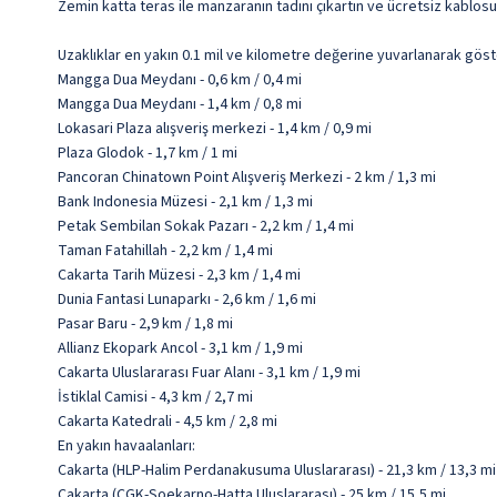
Zemin katta teras ile manzaranın tadını çıkartın ve ücretsiz kablos
Uzaklıklar en yakın 0.1 mil ve kilometre değerine yuvarlanarak göst
Mangga Dua Meydanı - 0,6 km / 0,4 mi
Mangga Dua Meydanı - 1,4 km / 0,8 mi
Lokasari Plaza alışveriş merkezi - 1,4 km / 0,9 mi
Plaza Glodok - 1,7 km / 1 mi
Pancoran Chinatown Point Alışveriş Merkezi - 2 km / 1,3 mi
Bank Indonesia Müzesi - 2,1 km / 1,3 mi
Petak Sembilan Sokak Pazarı - 2,2 km / 1,4 mi
Taman Fatahillah - 2,2 km / 1,4 mi
Cakarta Tarih Müzesi - 2,3 km / 1,4 mi
Dunia Fantasi Lunaparkı - 2,6 km / 1,6 mi
Pasar Baru - 2,9 km / 1,8 mi
Allianz Ekopark Ancol - 3,1 km / 1,9 mi
Cakarta Uluslararası Fuar Alanı - 3,1 km / 1,9 mi
İstiklal Camisi - 4,3 km / 2,7 mi
Cakarta Katedrali - 4,5 km / 2,8 mi
En yakın havaalanları:
Cakarta (HLP-Halim Perdanakusuma Uluslararası) - 21,3 km / 13,3 mi
Cakarta (CGK-Soekarno-Hatta Uluslararası) - 25 km / 15,5 mi