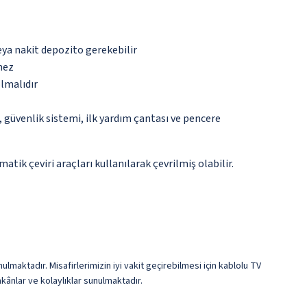
eya nakit depozito gerekebilir
mez
olmalıdır
güvenlik sistemi, ilk yardım çantası ve pencere
tik çeviri araçları kullanılarak çevrilmiş olabilir.
ulmaktadır. Misafirlerimizin iyi vakit geçirebilmesi için kablolu TV
kânlar ve kolaylıklar sunulmaktadır.