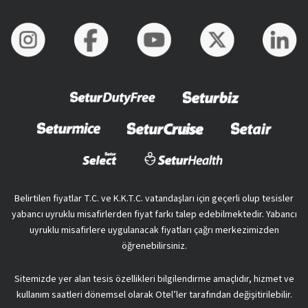
Belirtilen fiyatlar T.C. ve K.K.T.C. vatandaşları için geçerli olup tesisler
yabancı uyruklu misafirlerden fiyat farkı talep edebilmektedir. Yabancı
uyruklu misafirlere uygulanacak fiyatları çağrı merkezimizden
öğrenebilirsiniz.
Sitemizde yer alan tesis özellikleri bilgilendirme amaçlıdır, hizmet ve
kullanım saatleri dönemsel olarak Otel’ler tarafından değişitirilebilir.