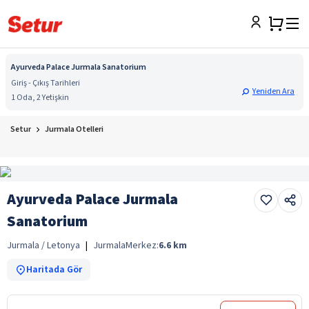
Ayurveda Palace Jurmala Sanatorium
Giriş - Çıkış Tarihleri
Yeniden Ara
1 Oda, 2 Yetişkin
Setur
Jurmala Otelleri
Ayurveda Palace Jurmala
Sanatorium
Jurmala / Letonya
|
Jurmala
Merkez:
6.6
km
Haritada Gör