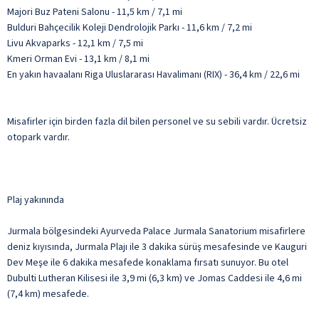
Majori Buz Pateni Salonu - 11,5 km / 7,1 mi
Bulduri Bahçecilik Koleji Dendrolojik Parkı - 11,6 km / 7,2 mi
Livu Akvaparks - 12,1 km / 7,5 mi
Kmeri Orman Evi - 13,1 km / 8,1 mi
En yakın havaalanı Riga Uluslararası Havalimanı (RIX) - 36,4 km / 22,6 mi
Misafirler için birden fazla dil bilen personel ve su sebili vardır. Ücretsiz
otopark vardır.
Plaj yakınında
Jurmala bölgesindeki Ayurveda Palace Jurmala Sanatorium misafirlere
deniz kıyısında, Jurmala Plajı ile 3 dakika sürüş mesafesinde ve Kauguri
Dev Meşe ile 6 dakika mesafede konaklama fırsatı sunuyor. Bu otel
Dubulti Lutheran Kilisesi ile 3,9 mi (6,3 km) ve Jomas Caddesi ile 4,6 mi
(7,4 km) mesafede.