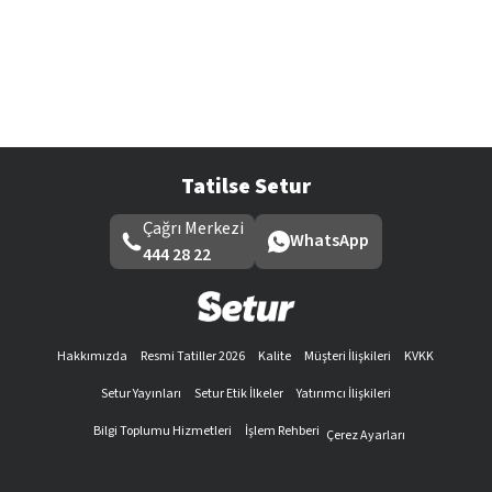
Tatilse Setur
Çağrı Merkezi
WhatsApp
444 28 22
Hakkımızda
Resmi Tatiller 2026
Kalite
Müşteri İlişkileri
KVKK
Setur Yayınları
Setur Etik İlkeler
Yatırımcı İlişkileri
Bilgi Toplumu Hizmetleri
İşlem Rehberi
Çerez Ayarları