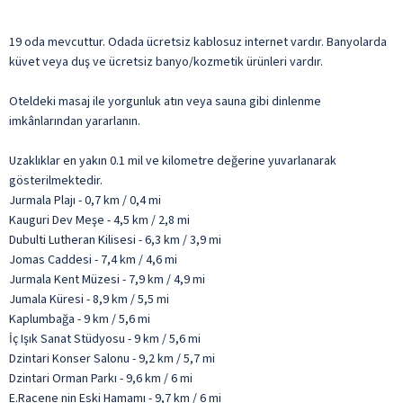
19 oda mevcuttur. Odada ücretsiz kablosuz internet vardır. Banyolarda
küvet veya duş ve ücretsiz banyo/kozmetik ürünleri vardır.
Oteldeki masaj ile yorgunluk atın veya sauna gibi dinlenme
imkânlarından yararlanın.
Uzaklıklar en yakın 0.1 mil ve kilometre değerine yuvarlanarak
gösterilmektedir.
Jurmala Plajı - 0,7 km / 0,4 mi
Kauguri Dev Meşe - 4,5 km / 2,8 mi
Dubulti Lutheran Kilisesi - 6,3 km / 3,9 mi
Jomas Caddesi - 7,4 km / 4,6 mi
Jurmala Kent Müzesi - 7,9 km / 4,9 mi
Jumala Küresi - 8,9 km / 5,5 mi
Kaplumbağa - 9 km / 5,6 mi
İç Işık Sanat Stüdyosu - 9 km / 5,6 mi
Dzintari Konser Salonu - 9,2 km / 5,7 mi
Dzintari Orman Parkı - 9,6 km / 6 mi
E.Racene nin Eski Hamamı - 9,7 km / 6 mi