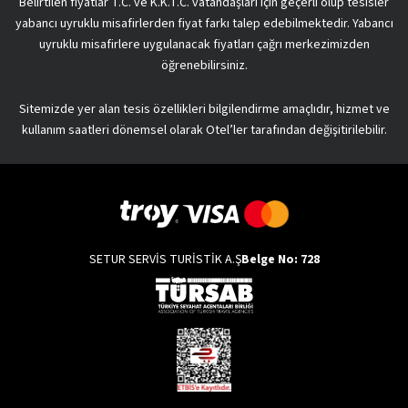
Belirtilen fiyatlar T.C. ve K.K.T.C. vatandaşları için geçerli olup tesisler
yabancı uyruklu misafirlerden fiyat farkı talep edebilmektedir. Yabancı
uyruklu misafirlere uygulanacak fiyatları çağrı merkezimizden
öğrenebilirsiniz.
Sitemizde yer alan tesis özellikleri bilgilendirme amaçlıdır, hizmet ve
kullanım saatleri dönemsel olarak Otel’ler tarafından değişitirilebilir.
SETUR SERVİS TURİSTİK A.Ş
Belge No: 728