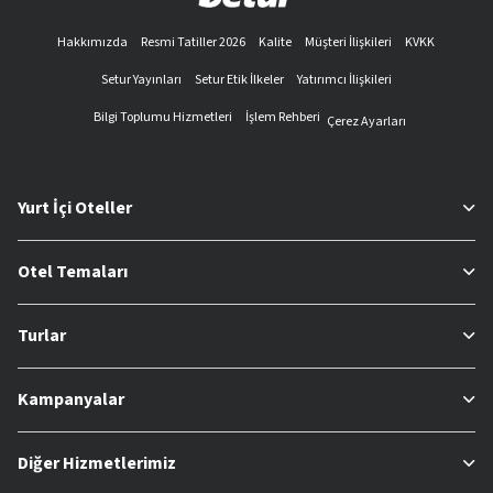
Hakkımızda
Resmi Tatiller 2026
Kalite
Müşteri İlişkileri
KVKK
Setur Yayınları
Setur Etik İlkeler
Yatırımcı İlişkileri
Bilgi Toplumu Hizmetleri
İşlem Rehberi
Çerez Ayarları
Yurt İçi Oteller
Otel Temaları
Turlar
Kampanyalar
Diğer Hizmetlerimiz