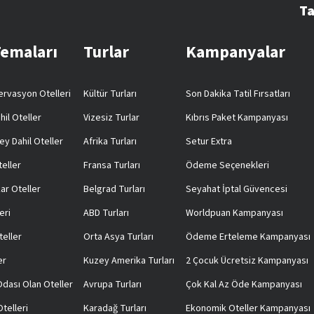
Ta
Temaları
Turlar
Kampanyalar
rvasyon Otelleri
Kültür Turları
Son Dakika Tatil Fırsatları
hil Oteller
Vizesiz Turlar
Kıbrıs Paket Kampanyası
ey Dahil Oteller
Afrika Turları
Setur Extra
teller
Fransa Turları
Ödeme Seçenekleri
ar Oteller
Belgrad Turları
Seyahat İptal Güvencesi
eri
ABD Turları
Worldpuan Kampanyası
teller
Orta Asya Turları
Ödeme Erteleme Kampanyası
er
Kuzey Amerika Turları
2 Çocuk Ücretsiz Kampanyası
 Odası Olan Oteller
Avrupa Turları
Çok Kal Az Öde Kampanyası
telleri
Karadağ Turları
Ekonomik Oteller Kampanyası