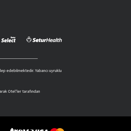
 talep edebilmektedir. Yabancı uyruklu
arak Otel’ler tarafından