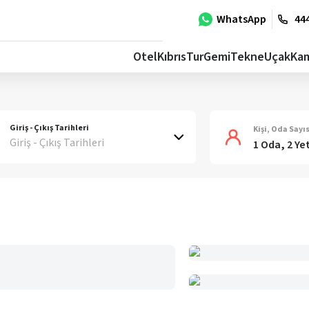
WhatsApp
444
Otel
Kıbrıs
Tur
Gemi
Tekne
Uçak
Ka
Giriş - Çıkış Tarihleri
Kişi, Oda Sayıs
Giriş - Çıkış Tarihleri
1 Oda, 2 Ye