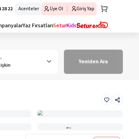
 28 22
Acenteler
Üye Ol
Giriş Yap
mpanyalar
Yaz Fırsatları
SeturKids
ı
Yeniden Ara
tişkin
Haritada Gör