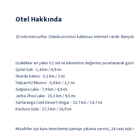
Otel Hakkında
20 oda mevcuttur. Odada ücretsiz kablosuz internet vardır. Banyolar
Uzaklıklar en yakın 0.1 mil ve kilometre değerine yuvarlanarak göst
Qatal Gah - 1,4 km / 0,9 mi
Skardu Kalesi - 3,2 km / 2 mi
İtalyan K2 Müzesi - 3,4 km / 2,1 mi
Satpara Lake - 7,9 km / 4,9 mi
Jarba Zhou Lake - 15,3 km / 9,5 mi
Sarfaranga Cold Desert Shigar - 23,7 km / 14,7 mi
Kachura Gölü - 27,3 km / 16,9 mi
Misafirler için kuru temizleme/çamaşır yıkama servisi, 24 saat açı