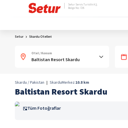
Setur Servis Turistik A.Ş.
Belge No: 728
Setur
Skardu Otelleri
Otel / Konum
Skardu / Pakistan
|
Skardu
Merkez:
10.8
km
Baltistan Resort Skardu
Tüm Fotoğraflar