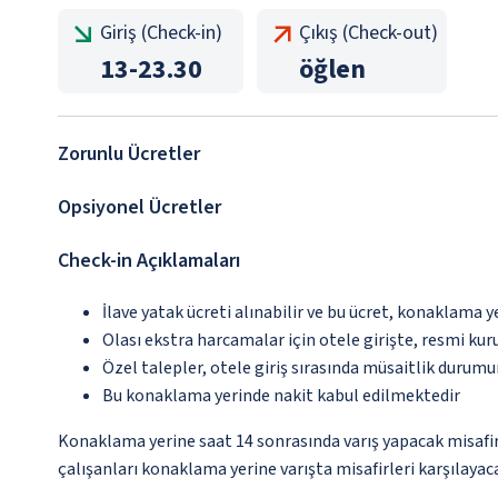
Giriş (Check-in)
Çıkış (Check-out)
13
-
23.30
öğlen
Zorunlu Ücretler
Opsiyonel Ücretler
Check-in Açıklamaları
İlave yatak ücreti alınabilir ve bu ücret, konaklama y
Olası ekstra harcamalar için otele girişte, resmi kur
Özel talepler, otele giriş sırasında müsaitlik durumu
Bu konaklama yerinde nakit kabul edilmektedir
Konaklama yerine saat 14 sonrasında varış yapacak misafir
çalışanları konaklama yerine varışta misafirleri karşılayaca