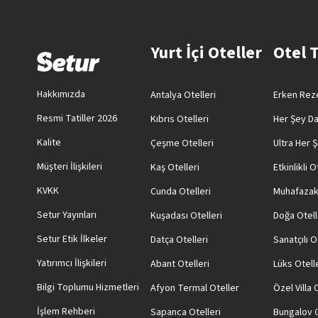
Yurt İçi Oteller
Otel 
Hakkımızda
Antalya Otelleri
Erken Reze
Resmi Tatiller 2026
Kıbrıs Otelleri
Her Şey Da
Kalite
Çeşme Otelleri
Ultra Her Ş
Müşteri İlişkileri
Kaş Otelleri
Etkinlikli O
KVKK
Cunda Otelleri
Muhafazak
Setur Yayınları
Kuşadası Otelleri
Doğa Otell
Setur Etik İlkeler
Datça Otelleri
Sanatçılı O
Yatırımcı İlişkileri
Abant Otelleri
Lüks Otell
Bilgi Toplumu Hizmetleri
Afyon Termal Oteller
Özel Villa
İşlem Rehberi
Sapanca Otelleri
Bungalov O