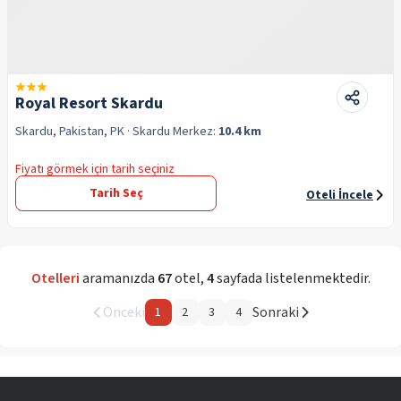
Royal Resort Skardu
Skardu, Pakistan, PK
· Skardu
Merkez:
10.4 km
Fiyatı görmek için tarih seçiniz
Tarih Seç
Oteli İncele
Otelleri
aramanızda
67
otel
,
4
sayfada listelenmektedir.
Önceki
Sonraki
1
2
3
4