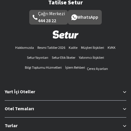
Tatilse Setur
Çağrı Merkezi
WhatsApp
444 28 22
Hakkımızda
Resmi Tatiller 2026
Kalite
Müşteri İlişkileri
KVKK
Setur Yayınları
Setur Etik İlkeler
Yatırımcı İlişkileri
Bilgi Toplumu Hizmetleri
İşlem Rehberi
Çerez Ayarları
Yurt İçi Oteller
Otel Temaları
Turlar