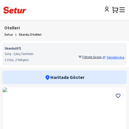
Otelleri
Setur
Skardu Otelleri
Skardu
(
67
)
Giriş - Çıkış Tarihleri
Filtrele Sırala
Yeniden Ara
1 Oda, 2 Yetişkin
Haritada Göster