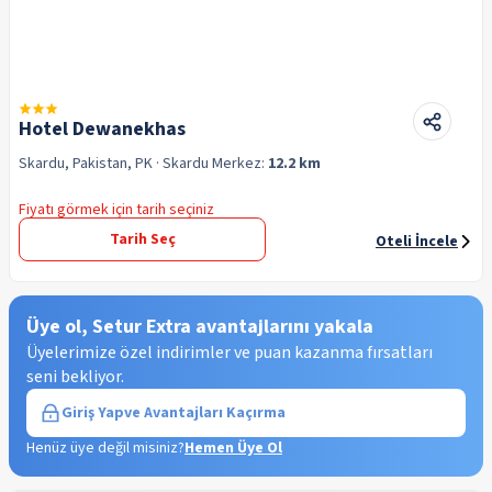
Hotel Dewanekhas
Skardu, Pakistan, PK
· Skardu
Merkez:
12.2 km
Fiyatı görmek için tarih seçiniz
Tarih Seç
Oteli İncele
Üye ol, Setur Extra avantajlarını yakala
Üyelerimize özel indirimler ve puan kazanma fırsatları
seni bekliyor.
Giriş Yap
ve Avantajları Kaçırma
Henüz üye değil misiniz?
Hemen Üye Ol