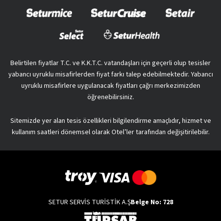
Belirtilen fiyatlar T.C. ve K.K.T.C. vatandaşları için geçerli olup tesisler
yabancı uyruklu misafirlerden fiyat farkı talep edebilmektedir. Yabancı
uyruklu misafirlere uygulanacak fiyatları çağrı merkezimizden
öğrenebilirsiniz.
Sitemizde yer alan tesis özellikleri bilgilendirme amaçlıdır, hizmet ve
kullanım saatleri dönemsel olarak Otel’ler tarafından değişitirilebilir.
SETUR SERVİS TURİSTİK A.Ş
Belge No: 728