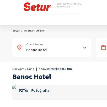
Setur Servis Turistik A.Ş.
Belge No: 728
Setur
Nsawam Otelleri
Otel / Konum
Nsawam / Gana
|
Nsawam
Merkez:
8.3
km
Banoc Hotel
Tüm Fotoğraflar