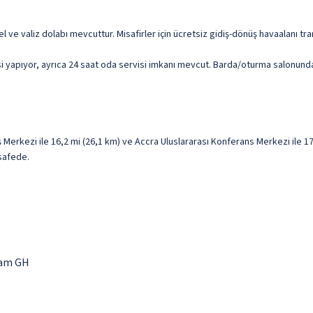
nel ve valiz dolabı mevcuttur. Misafirler için ücretsiz gidiş-dönüş havaalanı t
 yapıyor, ayrıca 24 saat oda servisi imkanı mevcut. Barda/oturma salonunda m
rkezi ile 16,2 mi (26,1 km) ve Accra Uluslararası Konferans Merkezi ile 17,3
esafede.
wam GH