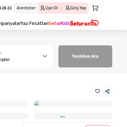
 28 22
Acenteler
Üye Ol
Giriş Yap
mpanyalar
Yaz Fırsatları
SeturKids
ı
Yeniden Ara
tişkin
Haritada Gör