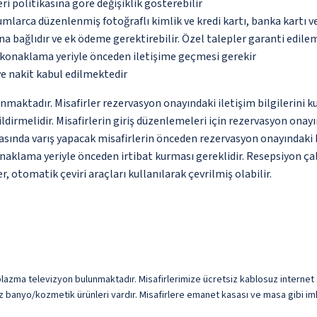
eri politikasına göre değişiklik gösterebilir
umlarca düzenlenmiş fotoğraflı kimlik ve kredi kartı, banka kartı v
na bağlıdır ve ek ödeme gerektirebilir. Özel talepler garanti edile
u konaklama yeriyle önceden iletişime geçmesi gerekir
ve nakit kabul edilmektedir
unmaktadır. Misafirler rezervasyon onayındaki iletişim bilgilerini 
ildirmelidir. Misafirlerin giriş düzenlemeleri için rezervasyon ona
rasında varış yapacak misafirlerin önceden rezervasyon onayındaki 
konaklama yeriyle önceden irtibat kurması gereklidir. Resepsiyon ça
, otomatik çeviri araçları kullanılarak çevrilmiş olabilir.
plazma televizyon bulunmaktadır. Misafirlerimize ücretsiz kablosuz internet su
 banyo/kozmetik ürünleri vardır. Misafirlere emanet kasası ve masa gibi imk