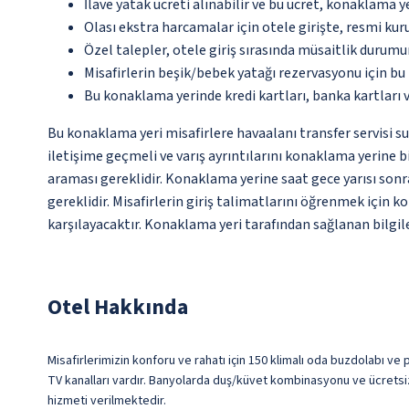
İlave yatak ücreti alınabilir ve bu ücret, konaklama y
Olası ekstra harcamalar için otele girişte, resmi kur
Özel talepler, otele giriş sırasında müsaitlik durumu
Misafirlerin beşik/bebek yatağı rezervasyonu için b
Bu konaklama yerinde kredi kartları, banka kartları 
Bu konaklama yeri misafirlere havaalanı transfer servisi s
iletişime geçmeli ve varış ayrıntılarını konaklama yerine b
araması gereklidir. Konaklama yerine saat gece yarısı son
gereklidir. Misafirlerin giriş talimatlarını öğrenmek için 
karşılayacaktır. Konaklama yeri tarafından sağlanan bilgiler
Otel Hakkında
Misafirlerimizin konforu ve rahatı için 150 klimalı oda buzdolabı ve 
TV kanalları vardır. Banyolarda duş/küvet kombinasyonu ve ücretsiz
hizmeti verilmektedir.