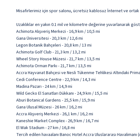
Misafirlerimiz için spor salonu, ücretsiz kablosuz İnternet ve orta
Uzaklıklar en yakın 0.1 mil ve kilometre değerine yuvarlanarak göst
Achimota Alışveriş Merkezi - 16,9 km / 10,5 mi
Gana Üniversitesi - 20,3 km / 12,6 mi
Legon Botanik Bahçeleri - 20,8 km / 13 mi
Achimota Golf Club - 21,3 km / 13,2 mi
Wheel Story House Müzesi - 21,7 km / 13,5 mi
Achimota Orman Parkı - 21,7 km / 13,5 mi
Accra Hayvanat Bahçesi ve Nesli Tükenme Tehlikesi Altındaki Primatl
Cedi Conference Centre - 22,9 km / 14,3 mi
Madina Pazarı - 24 km / 14,9 mi
Wild Gecko El Sanatları Dükkanı - 24,9 km / 15,5 mi
Aburi Botanical Gardens - 25,5 km / 15,9 mi
Gana Ulusal Müzesi - 26 km / 16,2 mi
Accra Alışveriş Merkezi - 26,1 km / 16,2 mi
Kaneshie Market Complex - 26,9 km / 16,7 mi
El Wak Stadium - 27 km / 16,8 mi
Tercih edilen havaalanı Banoc Hotel Accra Uluslararası Havalimanı 