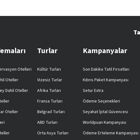
Ta
Temaları
Turlar
Kampanyalar
rvasyon Otelleri
Kültür Turları
Son Dakika Tatil Fırsatları
hil Oteller
Vizesiz Turlar
Kıbrıs Paket Kampanyası
ey Dahil Oteller
Afrika Turları
Setur Extra
teller
Fransa Turları
Ödeme Seçenekleri
ar Oteller
Belgrad Turları
Seyahat İptal Güvencesi
eri
ABD Turları
Worldpuan Kampanyası
teller
Orta Asya Turları
Ödeme Erteleme Kampanyası