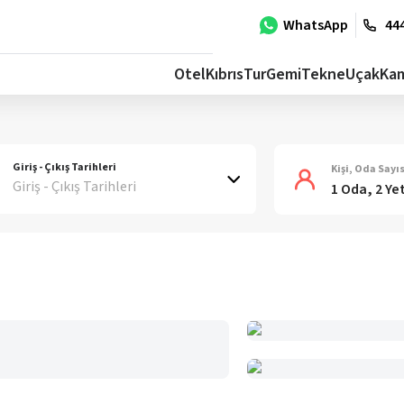
WhatsApp
444
Otel
Kıbrıs
Tur
Gemi
Tekne
Uçak
Ka
Giriş - Çıkış Tarihleri
Kişi, Oda Sayıs
Giriş - Çıkış Tarihleri
1 Oda, 2 Ye