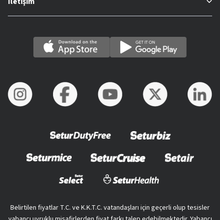
İletişim
Belirtilen fiyatlar T.C. ve K.K.T.C. vatandaşları için geçerli olup tesisler
yabancı uyruklu misafirlerden fiyat farkı talep edebilmektedir. Yabancı