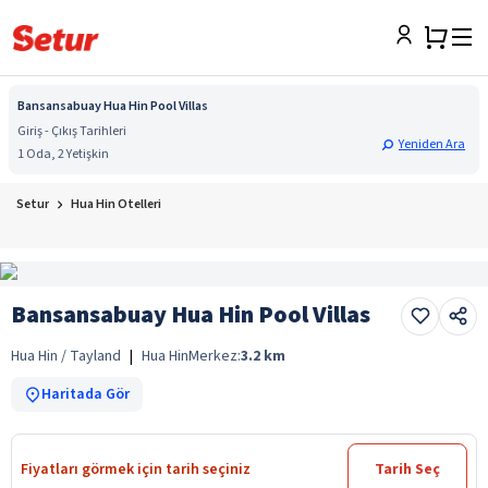
Bansansabuay Hua Hin Pool Villas
Giriş - Çıkış Tarihleri
Yeniden Ara
1 Oda, 2 Yetişkin
Setur
Hua Hin Otelleri
Bansansabuay Hua Hin Pool Villas
Hua Hin / Tayland
|
Hua Hin
Merkez:
3.2
km
Haritada Gör
Fiyatları görmek için tarih seçiniz
Tarih Seç