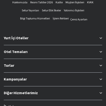
Hakkımızda
Resmi Tatiller 2026
Kalite
Müşteri İlişkileri
KVKK
Setur Yayınları
Setur Etik İlkeler
Yatırımcı İlişkileri
Bilgi Toplumu Hizmetleri
İşlem Rehberi
Çerez Ayarları
Yurt İçi Oteller
Otel Temaları
Turlar
Kampanyalar
Diğer Hizmetlerimiz