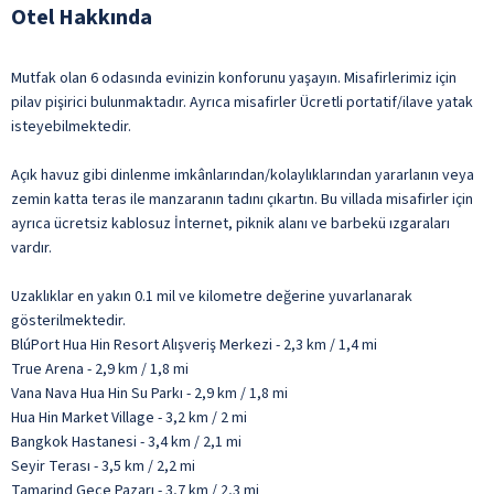
Otel Hakkında
Mutfak olan 6 odasında evinizin konforunu yaşayın. Misafirlerimiz için
pilav pişirici bulunmaktadır. Ayrıca misafirler Ücretli portatif/ilave yatak
isteyebilmektedir.
Açık havuz gibi dinlenme imkânlarından/kolaylıklarından yararlanın veya
zemin katta teras ile manzaranın tadını çıkartın. Bu villada misafirler için
ayrıca ücretsiz kablosuz İnternet, piknik alanı ve barbekü ızgaraları
vardır.
Uzaklıklar en yakın 0.1 mil ve kilometre değerine yuvarlanarak
gösterilmektedir.
BlúPort Hua Hin Resort Alışveriş Merkezi - 2,3 km / 1,4 mi
True Arena - 2,9 km / 1,8 mi
Vana Nava Hua Hin Su Parkı - 2,9 km / 1,8 mi
Hua Hin Market Village - 3,2 km / 2 mi
Bangkok Hastanesi - 3,4 km / 2,1 mi
Seyir Terası - 3,5 km / 2,2 mi
Tamarind Gece Pazarı - 3,7 km / 2,3 mi