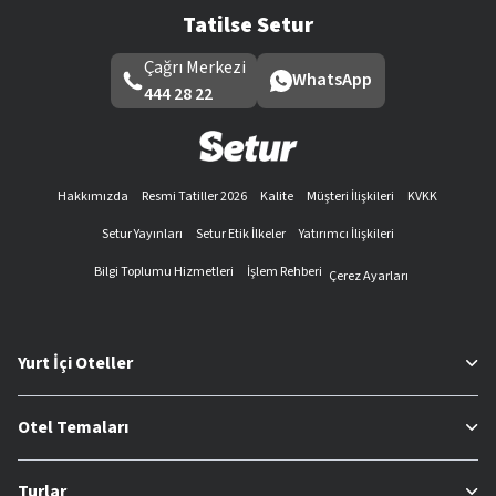
Tatilse Setur
Çağrı Merkezi
WhatsApp
444 28 22
Hakkımızda
Resmi Tatiller 2026
Kalite
Müşteri İlişkileri
KVKK
Setur Yayınları
Setur Etik İlkeler
Yatırımcı İlişkileri
Bilgi Toplumu Hizmetleri
İşlem Rehberi
Çerez Ayarları
Yurt İçi Oteller
Otel Temaları
Turlar