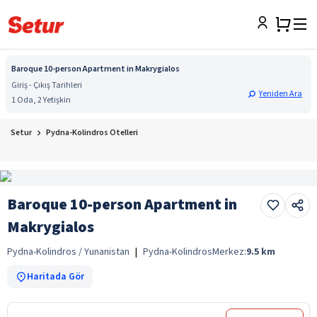
Baroque 10-person Apartment in Makrygialos
Giriş - Çıkış Tarihleri
Yeniden Ara
1 Oda, 2 Yetişkin
Setur
Pydna-Kolindros Otelleri
Baroque 10-person Apartment in
Makrygialos
Pydna-Kolindros / Yunanistan
|
Pydna-Kolindros
Merkez:
9.5
km
Haritada Gör