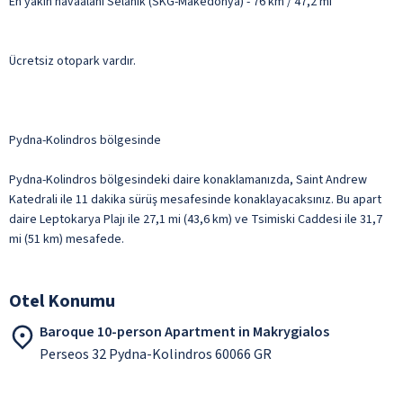
En yakın havaalanı Selanik (SKG-Makedonya) - 76 km / 47,2 mi
Ücretsiz otopark vardır.
Pydna-Kolindros bölgesinde
Pydna-Kolindros bölgesindeki daire konaklamanızda, Saint Andrew
Katedrali ile 11 dakika sürüş mesafesinde konaklayacaksınız. Bu apart
daire Leptokarya Plajı ile 27,1 mi (43,6 km) ve Tsimiski Caddesi ile 31,7
mi (51 km) mesafede.
Otel Konumu
Baroque 10-person Apartment in Makrygialos
Perseos 32 Pydna-Kolindros 60066 GR