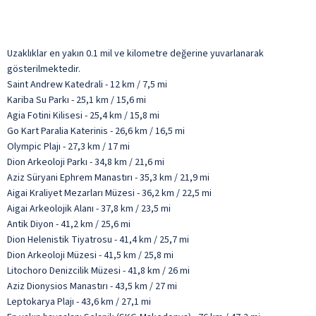
Uzaklıklar en yakın 0.1 mil ve kilometre değerine yuvarlanarak
gösterilmektedir.
Saint Andrew Katedrali - 12 km / 7,5 mi
Kariba Su Parkı - 25,1 km / 15,6 mi
Agia Fotini Kilisesi - 25,4 km / 15,8 mi
Go Kart Paralia Katerinis - 26,6 km / 16,5 mi
Olympic Plajı - 27,3 km / 17 mi
Dion Arkeoloji Parkı - 34,8 km / 21,6 mi
Aziz Süryani Ephrem Manastırı - 35,3 km / 21,9 mi
Aigai Kraliyet Mezarları Müzesi - 36,2 km / 22,5 mi
Aigai Arkeolojik Alanı - 37,8 km / 23,5 mi
Antik Diyon - 41,2 km / 25,6 mi
Dion Helenistik Tiyatrosu - 41,4 km / 25,7 mi
Dion Arkeoloji Müzesi - 41,5 km / 25,8 mi
Litochoro Denizcilik Müzesi - 41,8 km / 26 mi
Aziz Dionysios Manastırı - 43,5 km / 27 mi
Leptokarya Plajı - 43,6 km / 27,1 mi