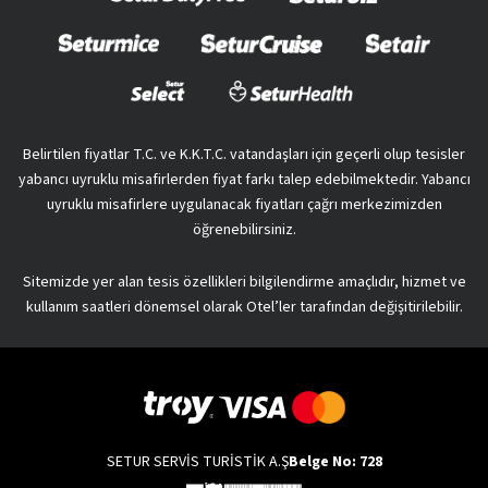
Belirtilen fiyatlar T.C. ve K.K.T.C. vatandaşları için geçerli olup tesisler
yabancı uyruklu misafirlerden fiyat farkı talep edebilmektedir. Yabancı
uyruklu misafirlere uygulanacak fiyatları çağrı merkezimizden
öğrenebilirsiniz.
Sitemizde yer alan tesis özellikleri bilgilendirme amaçlıdır, hizmet ve
kullanım saatleri dönemsel olarak Otel’ler tarafından değişitirilebilir.
SETUR SERVİS TURİSTİK A.Ş
Belge No: 728