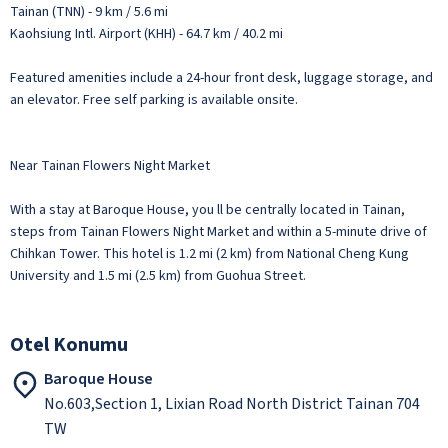
Tainan (TNN) - 9 km / 5.6 mi
Kaohsiung Intl. Airport (KHH) - 64.7 km / 40.2 mi
Featured amenities include a 24-hour front desk, luggage storage, and
an elevator. Free self parking is available onsite.
Near Tainan Flowers Night Market
With a stay at Baroque House, you ll be centrally located in Tainan,
steps from Tainan Flowers Night Market and within a 5-minute drive of
Chihkan Tower. This hotel is 1.2 mi (2 km) from National Cheng Kung
University and 1.5 mi (2.5 km) from Guohua Street.
Otel Konumu
Baroque House
No.603,Section 1, Lixian Road North District Tainan 704
TW