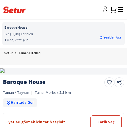
Baroque House
Giriş - Çıkış Tarihleri
Yeniden Ara
1 Oda, 2 Yetişkin
Setur
Tainan Otelleri
Baroque House
Tainan / Tayvan
|
Tainan
Merkez:
2.5
km
Haritada Gör
Fiyatları görmek için tarih seçiniz
Tarih Seç