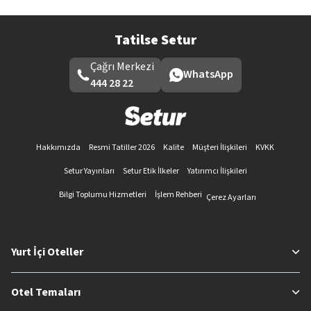
Tatilse Setur
Çağrı Merkezi
WhatsApp
444 28 22
Hakkımızda
Resmi Tatiller 2026
Kalite
Müşteri İlişkileri
KVKK
Setur Yayınları
Setur Etik İlkeler
Yatırımcı İlişkileri
Bilgi Toplumu Hizmetleri
İşlem Rehberi
Çerez Ayarları
Yurt İçi Oteller
Otel Temaları