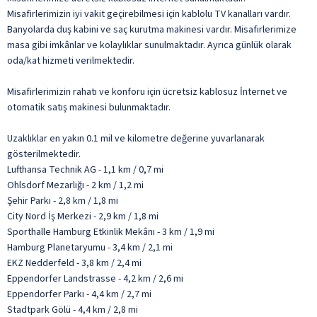
Misafirlerimizin iyi vakit geçirebilmesi için kablolu TV kanalları vardır.
Banyolarda duş kabini ve saç kurutma makinesi vardır. Misafirlerimize
masa gibi imkânlar ve kolaylıklar sunulmaktadır. Ayrıca günlük olarak
oda/kat hizmeti verilmektedir.
Misafirlerimizin rahatı ve konforu için ücretsiz kablosuz İnternet ve
otomatik satış makinesi bulunmaktadır.
Uzaklıklar en yakın 0.1 mil ve kilometre değerine yuvarlanarak
gösterilmektedir.
Lufthansa Technik AG - 1,1 km / 0,7 mi
Ohlsdorf Mezarlığı - 2 km / 1,2 mi
Şehir Parkı - 2,8 km / 1,8 mi
City Nord İş Merkezi - 2,9 km / 1,8 mi
Sporthalle Hamburg Etkinlik Mekânı - 3 km / 1,9 mi
Hamburg Planetaryumu - 3,4 km / 2,1 mi
EKZ Nedderfeld - 3,8 km / 2,4 mi
Eppendorfer Landstrasse - 4,2 km / 2,6 mi
Eppendorfer Parkı - 4,4 km / 2,7 mi
Stadtpark Gölü - 4,4 km / 2,8 mi