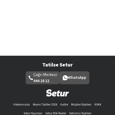
Tatilse Setur
Çağrı Merkezi
WhatsApp
444 28 22
Hakkımızda
Resmi Tatiller 2026
Kalite
Müşteri İlişkileri
KVKK
Setur Yayınları
Setur Etik İlkeler
Yatırımcı İlişkileri