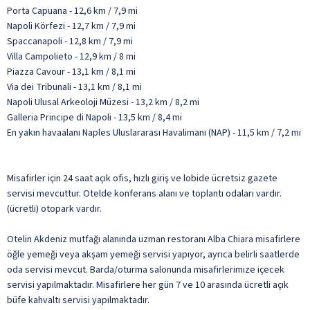
Porta Capuana - 12,6 km / 7,9 mi
Napoli Körfezi - 12,7 km / 7,9 mi
Spaccanapoli - 12,8 km / 7,9 mi
Villa Campolieto - 12,9 km / 8 mi
Piazza Cavour - 13,1 km / 8,1 mi
Via dei Tribunali - 13,1 km / 8,1 mi
Napoli Ulusal Arkeoloji Müzesi - 13,2 km / 8,2 mi
Galleria Principe di Napoli - 13,5 km / 8,4 mi
En yakın havaalanı Naples Uluslararası Havalimanı (NAP) - 11,5 km / 7,2 mi
Misafirler için 24 saat açık ofis, hızlı giriş ve lobide ücretsiz gazete
servisi mevcuttur. Otelde konferans alanı ve toplantı odaları vardır.
(ücretli) otopark vardır.
Otelin Akdeniz mutfağı alanında uzman restoranı Alba Chiara misafirlere
öğle yemeği veya akşam yemeği servisi yapıyor, ayrıca belirli saatlerde
oda servisi mevcut. Barda/oturma salonunda misafirlerimize içecek
servisi yapılmaktadır. Misafirlere her gün 7 ve 10 arasında ücretli açık
büfe kahvaltı servisi yapılmaktadır.