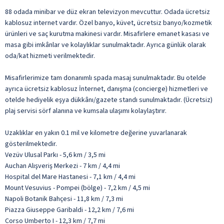
88 odada minibar ve düz ekran televizyon mevcuttur. Odada ücretsiz
kablosuz internet vardır. Özel banyo, küvet, ücretsiz banyo/kozmetik
ürünleri ve saç kurutma makinesi vardır. Misafirlere emanet kasası ve
masa gibi imkânlar ve kolaylıklar sunulmaktadır. Ayrıca günlük olarak
oda/kat hizmeti verilmektedir.
Misafirlerimize tam donanımlı spada masaj sunulmaktadır. Bu otelde
ayrıca ücretsiz kablosuz İnternet, danışma (concierge) hizmetleri ve
otelde hediyelik eşya dükkânı/gazete standı sunulmaktadır. (Ücretsiz)
plaj servisi sörf alanına ve kumsala ulaşımı kolaylaştırır.
Uzaklıklar en yakın 0.1 mil ve kilometre değerine yuvarlanarak
gösterilmektedir.
Vezüv Ulusal Parkı - 5,6 km / 3,5 mi
Auchan Alışveriş Merkezi - 7 km / 4,4 mi
Hospital del Mare Hastanesi - 7,1 km / 4,4 mi
Mount Vesuvius - Pompei (bölge) - 7,2 km / 4,5 mi
Napoli Botanik Bahçesi - 11,8 km / 7,3 mi
Piazza Giuseppe Garibaldi - 12,2 km / 7,6 mi
Corso Umberto I - 12,3 km / 7,7 mi