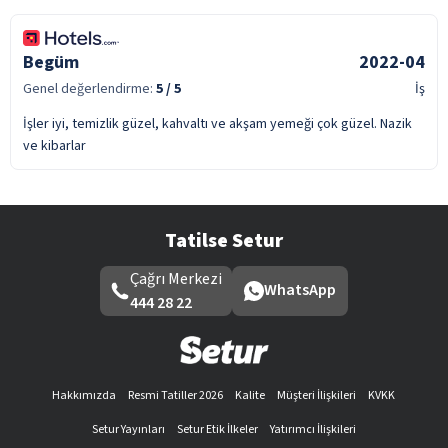
Begüm
2022-04
Genel değerlendirme:
5
/ 5
İş
İşler iyi, temizlik güzel, kahvaltı ve akşam yemeği çok güzel. Nazik
ve kibarlar
Tatilse Setur
Çağrı Merkezi
WhatsApp
444 28 22
Hakkımızda
Resmi Tatiller 2026
Kalite
Müşteri İlişkileri
KVKK
Setur Yayınları
Setur Etik İlkeler
Yatırımcı İlişkileri