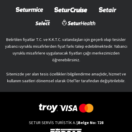
Belirtilen fiyatlar T.C. ve K.K.T.C. vatandaşları için geçerli olup tesisler
yabancı uyruklu misafirlerden fiyat farkı talep edebilmektedir. Yabancı
uyruklu misafirlere uygulanacak fiyatları çağrı merkezimizden
öğrenebilirsiniz.
Sitemizde yer alan tesis özellikleri bilgilendirme amaçlıdır, hizmet ve
kullanım saatleri dönemsel olarak Otel’ler tarafından değişitirilebilir.
SETUR SERVİS TURİSTİK A.Ş
Belge No: 728