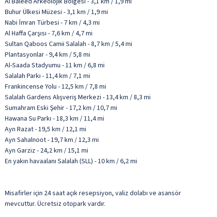
Al Baleed Arkeolojik Bölgesi - 3,1 km / 1,9 mi
Buhur Ülkesi Müzesi - 3,1 km / 1,9 mi
Nabi İmran Türbesi - 7 km / 4,3 mi
Al Haffa Çarşısı - 7,6 km / 4,7 mi
Sultan Qaboos Camii Salalah - 8,7 km / 5,4 mi
Plantasyonlar - 9,4 km / 5,8 mi
Al-Saada Stadyumu - 11 km / 6,8 mi
Salalah Parkı - 11,4 km / 7,1 mi
Frankincense Yolu - 12,5 km / 7,8 mi
Salalah Gardens Alışveriş Merkezi - 13,4 km / 8,3 mi
Sumahram Eski Şehir - 17,2 km / 10,7 mi
Hawana Su Parkı - 18,3 km / 11,4 mi
Ayn Razat - 19,5 km / 12,1 mi
Ayn Sahalnoot - 19,7 km / 12,3 mi
Ayn Garziz - 24,2 km / 15,1 mi
En yakın havaalanı Salalah (SLL) - 10 km / 6,2 mi
Misafirler için 24 saat açık resepsiyon, valiz dolabı ve asansör
mevcuttur. Ücretsiz otopark vardır.