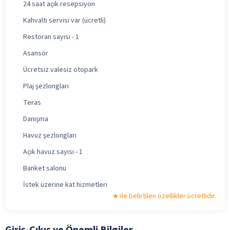
24 saat açık resepsiyon
Kahvaltı servisi var (ücretli)
Restoran sayısı - 1
Asansör
Ücretsiz valesiz otopark
Plaj şezlongları
Teras
Danışma
Havuz şezlongları
Açık havuz sayısı - 1
Banket salonu
İstek üzerine kat hizmetleri
ile belirtilen özellikler ücretlidir.
Giriş-Çıkış ve Önemli Bilgiler