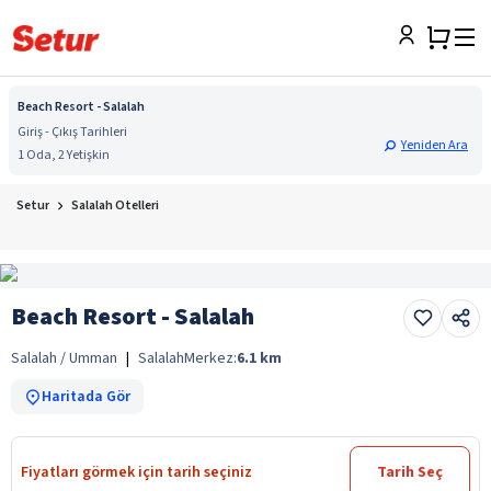
Beach Resort - Salalah
Giriş - Çıkış Tarihleri
Yeniden Ara
1 Oda, 2 Yetişkin
Setur
Salalah Otelleri
Beach Resort - Salalah
Salalah / Umman
|
Salalah
Merkez:
6.1
km
Haritada Gör
Fiyatları görmek için tarih seçiniz
Tarih Seç