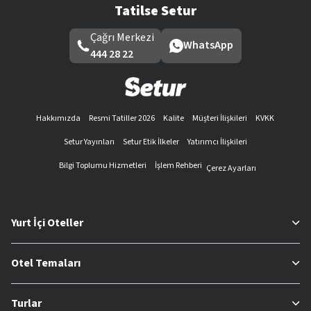
Tatilse Setur
Çağrı Merkezi
WhatsApp
444 28 22
Hakkımızda
Resmi Tatiller 2026
Kalite
Müşteri İlişkileri
KVKK
Setur Yayınları
Setur Etik İlkeler
Yatırımcı İlişkileri
Bilgi Toplumu Hizmetleri
İşlem Rehberi
Çerez Ayarları
Yurt İçi Oteller
Otel Temaları
Turlar