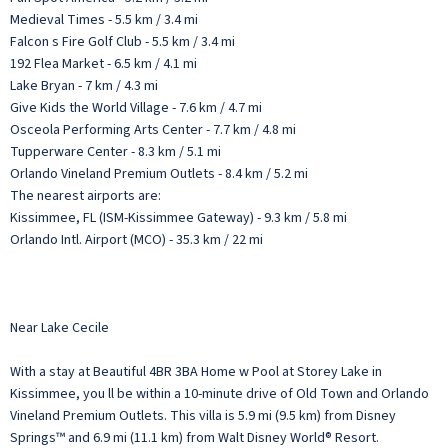
Medieval Times - 5.5 km / 3.4 mi
Falcon s Fire Golf Club - 5.5 km / 3.4 mi
192 Flea Market - 6.5 km / 4.1 mi
Lake Bryan - 7 km / 4.3 mi
Give Kids the World Village - 7.6 km / 4.7 mi
Osceola Performing Arts Center - 7.7 km / 4.8 mi
Tupperware Center - 8.3 km / 5.1 mi
Orlando Vineland Premium Outlets - 8.4 km / 5.2 mi
The nearest airports are:
Kissimmee, FL (ISM-Kissimmee Gateway) - 9.3 km / 5.8 mi
Orlando Intl. Airport (MCO) - 35.3 km / 22 mi
Near Lake Cecile
With a stay at Beautiful 4BR 3BA Home w Pool at Storey Lake in
Kissimmee, you ll be within a 10-minute drive of Old Town and Orlando
Vineland Premium Outlets. This villa is 5.9 mi (9.5 km) from Disney
Springs™ and 6.9 mi (11.1 km) from Walt Disney World® Resort.