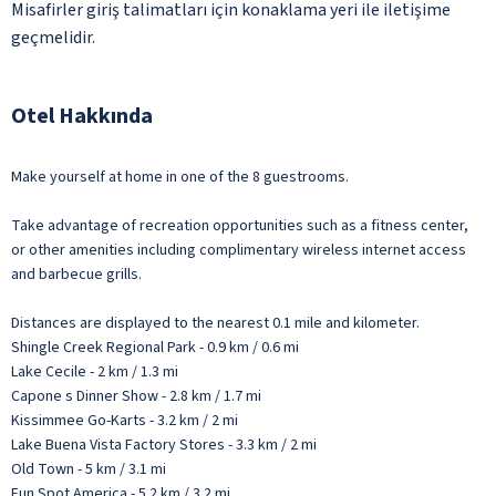
Misafirler giriş talimatları için konaklama yeri ile iletişime
geçmelidir.
Otel Hakkında
Make yourself at home in one of the 8 guestrooms.
Take advantage of recreation opportunities such as a fitness center,
or other amenities including complimentary wireless internet access
and barbecue grills.
Distances are displayed to the nearest 0.1 mile and kilometer.
Shingle Creek Regional Park - 0.9 km / 0.6 mi
Lake Cecile - 2 km / 1.3 mi
Capone s Dinner Show - 2.8 km / 1.7 mi
Kissimmee Go-Karts - 3.2 km / 2 mi
Lake Buena Vista Factory Stores - 3.3 km / 2 mi
Old Town - 5 km / 3.1 mi
Fun Spot America - 5.2 km / 3.2 mi