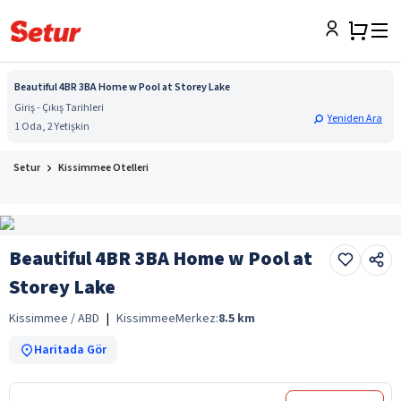
Beautiful 4BR 3BA Home w Pool at Storey Lake
Giriş - Çıkış Tarihleri
Yeniden Ara
1 Oda, 2 Yetişkin
Setur
Kissimmee Otelleri
Beautiful 4BR 3BA Home w Pool at
Storey Lake
Kissimmee / ABD
|
Kissimmee
Merkez:
8.5
km
Haritada Gör