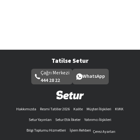
Tatilse Setur
Çağrı Merkezi
WhatsApp
444 28 22
Hakkımızda
Resmi Tatiller 2026
Kalite
Müşteri İlişkileri
KVKK
Setur Yayınları
Setur Etik İlkeler
Yatırımcı İlişkileri
Bilgi Toplumu Hizmetleri
İşlem Rehberi
Çerez Ayarları