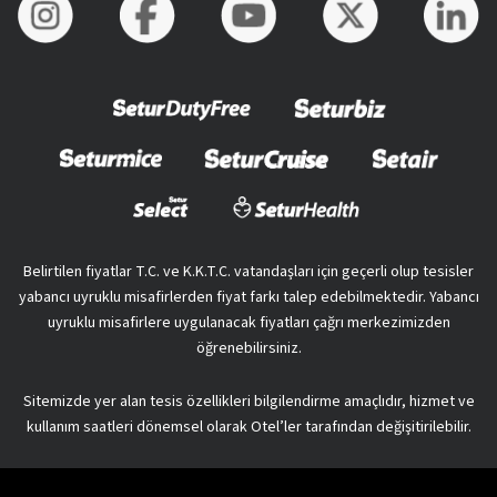
Belirtilen fiyatlar T.C. ve K.K.T.C. vatandaşları için geçerli olup tesisler
yabancı uyruklu misafirlerden fiyat farkı talep edebilmektedir. Yabancı
uyruklu misafirlere uygulanacak fiyatları çağrı merkezimizden
öğrenebilirsiniz.
Sitemizde yer alan tesis özellikleri bilgilendirme amaçlıdır, hizmet ve
kullanım saatleri dönemsel olarak Otel’ler tarafından değişitirilebilir.