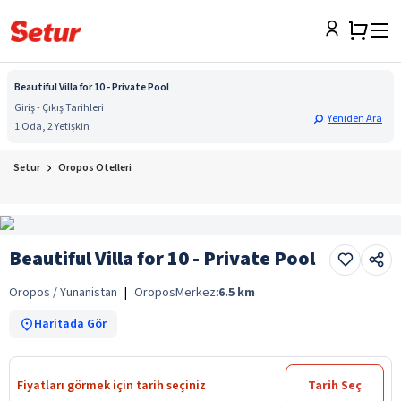
Beautiful Villa for 10 - Private Pool
Giriş - Çıkış Tarihleri
Yeniden Ara
1 Oda, 2 Yetişkin
Setur
Oropos Otelleri
Beautiful Villa for 10 - Private Pool
Oropos / Yunanistan
|
Oropos
Merkez:
6.5
km
Haritada Gör
Fiyatları görmek için tarih seçiniz
Tarih Seç