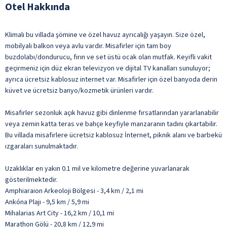
Otel Hakkında
Klimalı bu villada şömine ve özel havuz ayrıcalığı yaşayın. Size özel,
mobilyalı balkon veya avlu vardır. Misafirler için tam boy
buzdolabı/dondurucu, fırın ve set üstü ocak olan mutfak. Keyifli vakit
geçirmeniz için düz ekran televizyon ve dijital TV kanalları sunuluyor;
ayrıca ücretsiz kablosuz internet var. Misafirler için özel banyoda derin
küvet ve ücretsiz banyo/kozmetik ürünleri vardır.
Misafirler sezonluk açık havuz gibi dinlenme fırsatlarından yararlanabilir
veya zemin katta teras ve bahçe keyfiyle manzaranın tadını çıkartabilir.
Bu villada misafirlere ücretsiz kablosuz İnternet, piknik alanı ve barbekü
ızgaraları sunulmaktadır.
Uzaklıklar en yakın 0.1 mil ve kilometre değerine yuvarlanarak
gösterilmektedir.
Amphiaraion Arkeoloji Bölgesi - 3,4 km / 2,1 mi
Ankóna Plajı - 9,5 km / 5,9 mi
Mihalarias Art City - 16,2 km / 10,1 mi
Marathon Gölü - 20,8 km / 12,9 mi