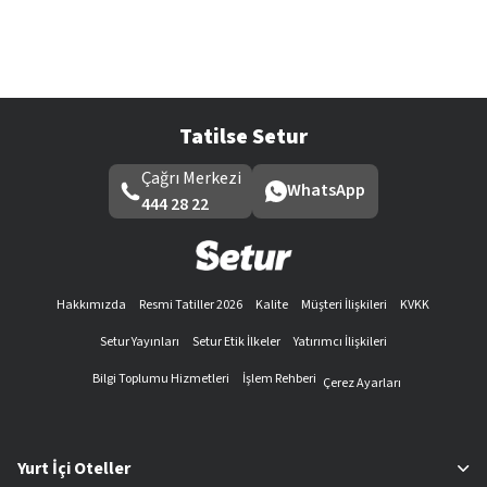
Tatilse Setur
Çağrı Merkezi
WhatsApp
444 28 22
Hakkımızda
Resmi Tatiller 2026
Kalite
Müşteri İlişkileri
KVKK
Setur Yayınları
Setur Etik İlkeler
Yatırımcı İlişkileri
Bilgi Toplumu Hizmetleri
İşlem Rehberi
Çerez Ayarları
Yurt İçi Oteller