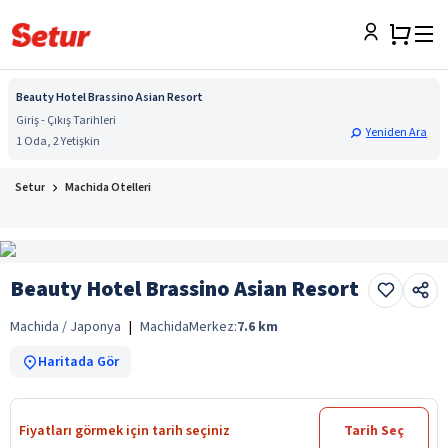
Beauty Hotel Brassino Asian Resort
Giriş - Çıkış Tarihleri
Yeniden Ara
1 Oda, 2 Yetişkin
Setur
Machida Otelleri
Beauty Hotel Brassino Asian Resort
Machida / Japonya
|
Machida
Merkez:
7.6
km
Haritada Gör
Fiyatları görmek için tarih seçiniz
Tarih Seç