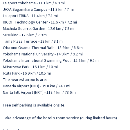
Lalaport Yokohama - 11.1 km / 6.9 mi
JAXA Sagamihara Campus - 11.3 km / 7 mi
LaLaport EBINA - 11.4 km / 7.1 mi
RICOH Technology Center - 11.6 km / 7.2 mi
Machida Squirrel Garden - 12.6 km / 7.8 mi
Susukino - 12.6 km / 7.9 mi
Tama Plaza Terrace - 13 km / 8.1 mi
Ofurono Osama Thermal Bath - 13.9 km / 8.6 mi
Yokohama National University - 14.9 km / 9.2 mi
Yokohama International Swimming Pool - 15.2 km / 9.5 mi
Mitsuzawa Park - 16.1 km / 10 mi
Ikuta Park - 16.9 km / 10.5 mi
The nearest airports are:
Haneda Airport (HND) - 39.8 km / 24.7 mi
Narita Intl. Airport (NRT) - 118.4 km / 73.6 mi
Free self parking is available onsite.
Take advantage of the hotel s room service (during limited hours).