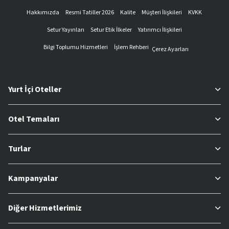
Hakkımızda
Resmi Tatiller 2026
Kalite
Müşteri İlişkileri
KVKK
Setur Yayınları
Setur Etik İlkeler
Yatırımcı İlişkileri
Bilgi Toplumu Hizmetleri
İşlem Rehberi
Çerez Ayarları
Yurt İçi Oteller
Otel Temaları
Turlar
Kampanyalar
Diğer Hizmetlerimiz