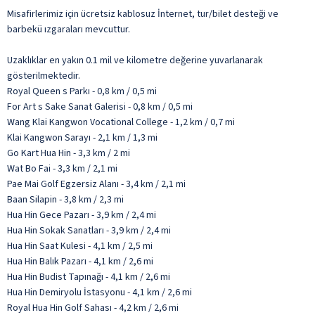
Misafirlerimiz için ücretsiz kablosuz İnternet, tur/bilet desteği ve
barbekü ızgaraları mevcuttur.
Uzaklıklar en yakın 0.1 mil ve kilometre değerine yuvarlanarak
gösterilmektedir.
Royal Queen s Parkı - 0,8 km / 0,5 mi
For Art s Sake Sanat Galerisi - 0,8 km / 0,5 mi
Wang Klai Kangwon Vocational College - 1,2 km / 0,7 mi
Klai Kangwon Sarayı - 2,1 km / 1,3 mi
Go Kart Hua Hin - 3,3 km / 2 mi
Wat Bo Fai - 3,3 km / 2,1 mi
Pae Mai Golf Egzersiz Alanı - 3,4 km / 2,1 mi
Baan Silapin - 3,8 km / 2,3 mi
Hua Hin Gece Pazarı - 3,9 km / 2,4 mi
Hua Hin Sokak Sanatları - 3,9 km / 2,4 mi
Hua Hin Saat Kulesi - 4,1 km / 2,5 mi
Hua Hin Balık Pazarı - 4,1 km / 2,6 mi
Hua Hin Budist Tapınağı - 4,1 km / 2,6 mi
Hua Hin Demiryolu İstasyonu - 4,1 km / 2,6 mi
Royal Hua Hin Golf Sahası - 4,2 km / 2,6 mi