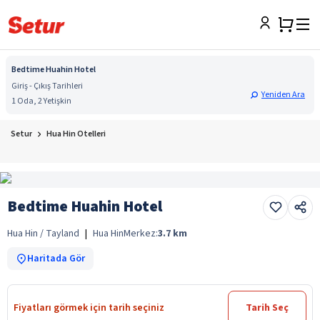
Bedtime Huahin Hotel
Giriş - Çıkış Tarihleri
Yeniden Ara
1 Oda, 2 Yetişkin
Setur
Hua Hin Otelleri
Bedtime Huahin Hotel
Hua Hin / Tayland
|
Hua Hin
Merkez:
3.7
km
Haritada Gör
Fiyatları görmek için tarih seçiniz
Tarih Seç