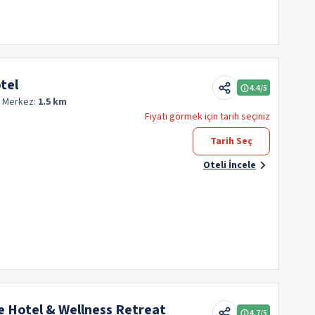
tel
4.4
/5
y
Merkez:
1.5 km
Fiyatı görmek için tarih seçiniz
Tarih Seç
Oteli İncele
 Hotel & Wellness Retreat
4.7
/5