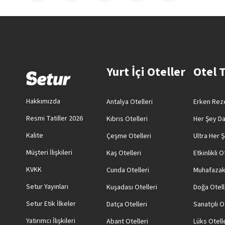
Yurt İçi Oteller
Otel 
Hakkımızda
Antalya Otelleri
Erken Reze
Resmi Tatiller 2026
Kıbrıs Otelleri
Her Şey Da
Kalite
Çeşme Otelleri
Ultra Her Ş
Müşteri İlişkileri
Kaş Otelleri
Etkinlikli O
KVKK
Cunda Otelleri
Muhafazak
Setur Yayınları
Kuşadası Otelleri
Doğa Otell
Setur Etik İlkeler
Datça Otelleri
Sanatçılı O
Yatırımcı İlişkileri
Abant Otelleri
Lüks Otell