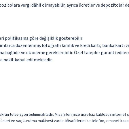
epozitolara vergi dâhil olmayabilir, ayrıca ücretler ve depozitolar d
eri politikasına göre değişiklik gösterebilir
umlarca düzenlenmiş fotoğraflı kimlik ve kredi kartı, banka kartı v
na bağlıdır ve ek ödeme gerektirebilir. Özel talepler garanti edile
ve nakit kabul edilmektedir
 ekran televizyon bulunmaktadır. Misafirlerimize ücretsiz kablosuz internet su
rünleri ve saç kurutma makinesi vardır. Misafirlerimize telefon, emanet kasas