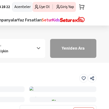
 28 22
Acenteler
Üye Ol
Giriş Yap
mpanyalar
Yaz Fırsatları
SeturKids
ı
Yeniden Ara
tişkin
Haritada Gör