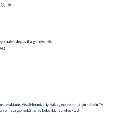
eğişebi
eya nakit depozito gerekebilir
mez
nulmaktadır. Misafirlerimizin iyi vakit geçirebilmesi için kablolu TV
ı ve masa gibi imkânlar ve kolaylıklar sunulmaktadır.