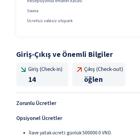
Resepsiyonda emanet kasası
Sauna
Ücretsiz valesiz otopark
Giriş-Çıkış ve Önemli Bilgiler
Giriş (Check-in)
Çıkış (Check-out)
14
öğlen
Zorunlu Ücretler
Opsiyonel Ücretler
İlave yatak ücreti: günlük 500000.0 VND.