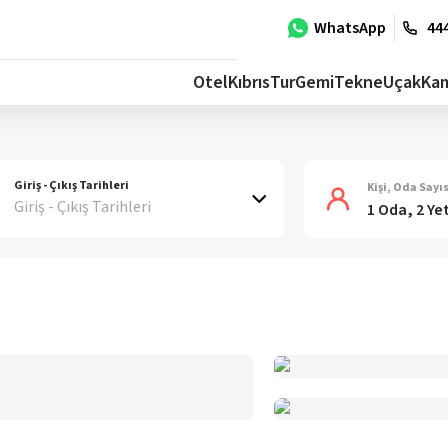
WhatsApp
444
Otel
Kıbrıs
Tur
Gemi
Tekne
Uçak
Ka
Giriş - Çıkış Tarihleri
Kişi, Oda Sayıs
Giriş - Çıkış Tarihleri
1 Oda, 2 Ye