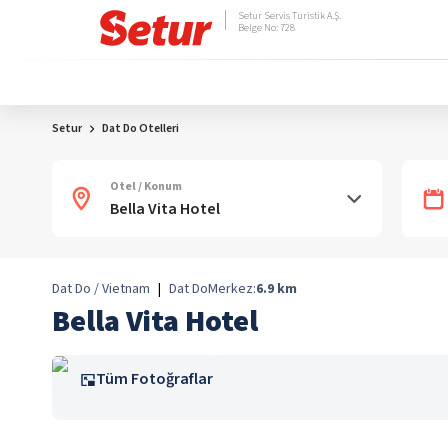
Setur Servis Turistik A.Ş.
Belge No: 728
Setur
Dat Do Otelleri
Otel / Konum
Dat Do / Vietnam
|
Dat Do
Merkez:
6.9
km
Bella Vita Hotel
Tüm Fotoğraflar