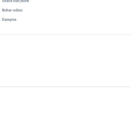
Snack bar/büfe
Buhar odası
Danışma