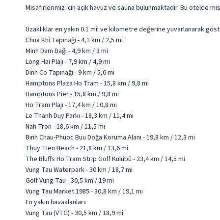
Misafirlerimiz için açık havuz ve sauna bulunmaktadır. Bu otelde mi
Uzaklıklar en yakın 0.1 mil ve kilometre değerine yuvarlanarak göst
Chua Khi Tapınağı - 4,1 km / 2,5 mi
Minh Dam Dağı - 4,9 km / 3 mi
Long Hai Plajı - 7,9 km / 4,9 mi
Dinh Co Tapınağı - 9 km / 5,6 mi
Hamptons Plaza Ho Tram - 15,8 km / 9,8 mi
Hamptons Pier - 15,8 km / 9,8 mi
Ho Tram Plajı - 17,4 km / 10,8 mi
Le Thanh Duy Parkı - 18,3 km / 11,4 mi
Nah Tron - 18,6 km / 11,5 mi
Binh Chau-Phuoc Buu Doğa Koruma Alanı - 19,8 km / 12,3 mi
Thuy Tien Beach - 21,8 km / 13,6 mi
The Bluffs Ho Tram Strip Golf Kulübü - 23,4 km / 14,5 mi
Vung Tau Waterpark - 30 km / 18,7 mi
Golf Vung Tau - 30,5 km / 19 mi
Vung Tau Market 1985 - 30,8 km / 19,1 mi
En yakın havaalanları:
Vung Tau (VTG) - 30,5 km / 18,9 mi