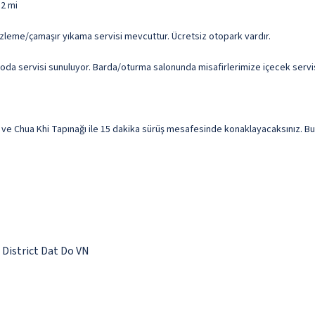
,2 mi
temizleme/çamaşır yıkama servisi mevcuttur. Ücretsiz otopark vardır.
 oda servisi sunuluyor. Barda/oturma salonunda misafirlerimize içecek servis
ve Chua Khi Tapınağı ile 15 dakika sürüş mesafesinde konaklayacaksınız. Bu pla
 District Dat Do VN