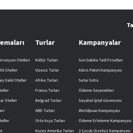
Ta
Temaları
Turlar
Kampanyalar
rvasyon Otelleri
Kültür Turları
Son Dakika Tatil Fırsatları
hil Oteller
Vizesiz Turlar
Kıbrıs Paket Kampanyası
ey Dahil Oteller
Afrika Turları
Setur Extra
teller
Fransa Turları
Ödeme Seçenekleri
ar Oteller
Belgrad Turları
Seyahat İptal Güvencesi
eri
ABD Turları
Worldpuan Kampanyası
teller
Orta Asya Turları
Ödeme Erteleme Kampanyası
er
Kuzey Amerika Turları
2 Çocuk Ücretsiz Kampanyası