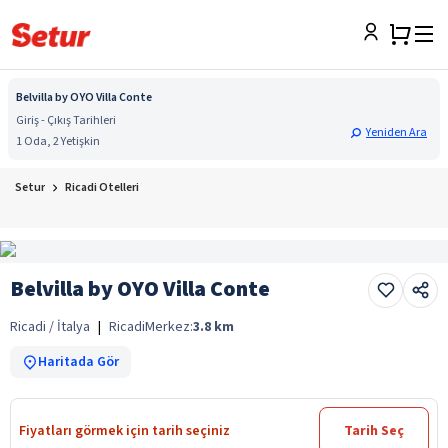
Belvilla by OYO Villa Conte
Giriş - Çıkış Tarihleri
Yeniden Ara
1 Oda, 2 Yetişkin
Setur
Ricadi Otelleri
Belvilla by OYO Villa Conte
Ricadi / İtalya
|
Ricadi
Merkez:
3.8
km
Haritada Gör
Fiyatları görmek için tarih seçiniz
Tarih Seç