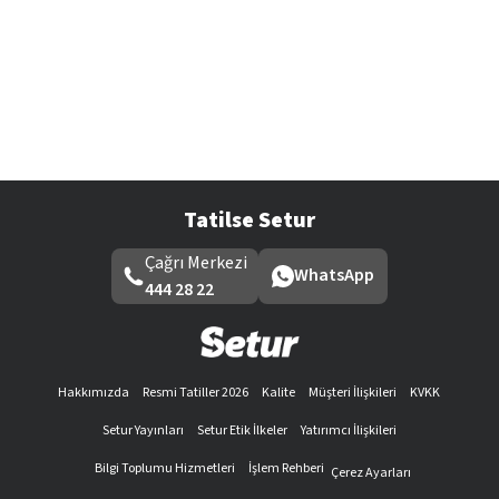
Tatilse Setur
Çağrı Merkezi
WhatsApp
444 28 22
Hakkımızda
Resmi Tatiller 2026
Kalite
Müşteri İlişkileri
KVKK
Setur Yayınları
Setur Etik İlkeler
Yatırımcı İlişkileri
Bilgi Toplumu Hizmetleri
İşlem Rehberi
Çerez Ayarları