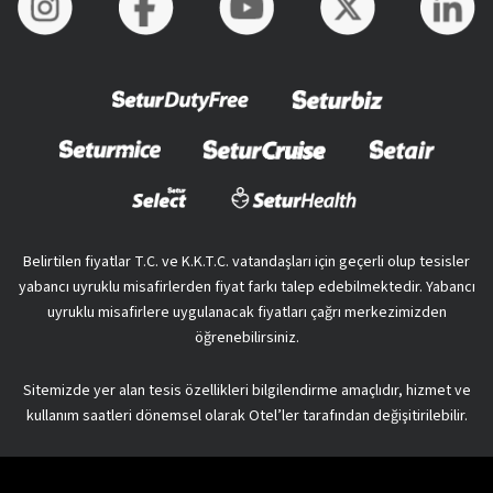
Belirtilen fiyatlar T.C. ve K.K.T.C. vatandaşları için geçerli olup tesisler
yabancı uyruklu misafirlerden fiyat farkı talep edebilmektedir. Yabancı
uyruklu misafirlere uygulanacak fiyatları çağrı merkezimizden
öğrenebilirsiniz.
Sitemizde yer alan tesis özellikleri bilgilendirme amaçlıdır, hizmet ve
kullanım saatleri dönemsel olarak Otel’ler tarafından değişitirilebilir.