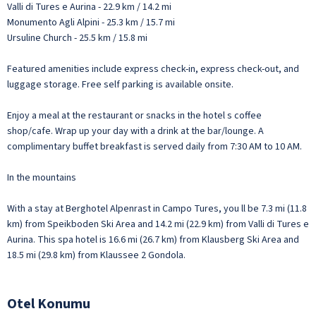
Valli di Tures e Aurina - 22.9 km / 14.2 mi
Monumento Agli Alpini - 25.3 km / 15.7 mi
Ursuline Church - 25.5 km / 15.8 mi
Featured amenities include express check-in, express check-out, and
luggage storage. Free self parking is available onsite.
Enjoy a meal at the restaurant or snacks in the hotel s coffee
shop/cafe. Wrap up your day with a drink at the bar/lounge. A
complimentary buffet breakfast is served daily from 7:30 AM to 10 AM.
In the mountains
With a stay at Berghotel Alpenrast in Campo Tures, you ll be 7.3 mi (11.8
km) from Speikboden Ski Area and 14.2 mi (22.9 km) from Valli di Tures e
Aurina. This spa hotel is 16.6 mi (26.7 km) from Klausberg Ski Area and
18.5 mi (29.8 km) from Klaussee 2 Gondola.
Otel Konumu