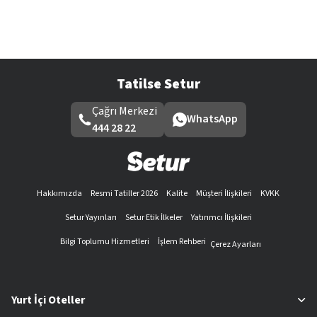
Tatilse Setur
Çağrı Merkezi
WhatsApp
444 28 22
Hakkımızda
Resmi Tatiller 2026
Kalite
Müşteri İlişkileri
KVKK
Setur Yayınları
Setur Etik İlkeler
Yatırımcı İlişkileri
Bilgi Toplumu Hizmetleri
İşlem Rehberi
Çerez Ayarları
Yurt İçi Oteller