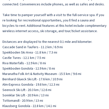
connected. Conveniences include phones, as well as safes and desks.
Take time to pamper yourself with a visit to the full-service spa. If you
re looking for recreational opportunities, you ll find a sauna and
bicycles to rent. Additional features at this hotel include complimentary
wireless internet access, ski storage, and tour/ticket assistance.
Distances are displayed to the nearest 0.1 mile and kilometer.
Cascade Sand in Taufers - 11.2 km / 6.9 mi
Speikboden Ski Area - 11.8 km / 7.3 mi
Castle Tures - 12.1 km / 7.5 mi
Riva Waterfalls - 12.9 km / 8 mi
Speikboden Gondola - 12.9 km / 8 mi
Maranatha Folk Art & Nativity Museum - 15.5 km / 9.6 mi
Bernhard Glueck Ski Lift - 17.6 km / 10.9 mi
Alm-Express Gondola - 19.8 km / 12.3 mi
Seenock Ski Lift - 20.3 km / 12.6 mi
Sonnklar Ski Lift - 20.9 km / 13 mi
Tottomandl - 20.9 km / 13 mi
Klausberg Gondola - 22.8 km / 14.1 mi