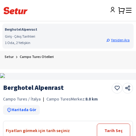
Berghotel Alpenrast
Giriş - Çıkış Tarihleri
Yeniden Ara
1 Oda, 2 Yetişkin
Setur
Campo Tures Otelleri
Berghotel Alpenrast
Campo Tures / İtalya
|
Campo Tures
Merkez:
8.8
km
Haritada Gör
Fiyatları görmek için tarih seçiniz
Tarih Seç