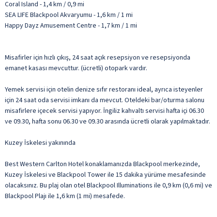
Coral Island - 1,4 km / 0,9 mi
SEA LIFE Blackpool Akvaryumu - 1,6 km / 1 mi
Happy Dayz Amusement Centre - 1,7 km / 1 mi
Misafirler için hızlı çıkış, 24 saat açık resepsiyon ve resepsiyonda
emanet kasası mevcuttur. (ücretli) otopark vardır.
Yemek servisi için otelin denize sıfır restoranı ideal, ayrıca isteyenler
için 24 saat oda servisi imkanı da mevcut. Oteldeki bar/oturma salonu
misafirlere içecek servisi yapıyor. İngiliz kahvaltı servisi hafta içi 06.30
ve 09.30, hafta sonu 06.30 ve 09.30 arasında ücretli olarak yapılmaktadır.
Kuzey İskelesi yakınında
Best Western Carlton Hotel konaklamanızda Blackpool merkezinde,
Kuzey İskelesi ve Blackpool Tower ile 15 dakika yürüme mesafesinde
olacaksınız. Bu plaj olan otel Blackpool Illuminations ile 0,9 km (0,6 mi) ve
Blackpool Plajı ile 1,6 km (1 mi) mesafede.