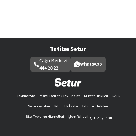
Tatilse Setur
Çağrı Merkezi
WhatsApp
444 28 22
Hakkımızda
Resmi Tatiller 2026
Kalite
Müşteri İlişkileri
KVKK
Setur Yayınları
Setur Etik İlkeler
Yatırımcı İlişkileri
Bilgi Toplumu Hizmetleri
İşlem Rehberi
Çerez Ayarları