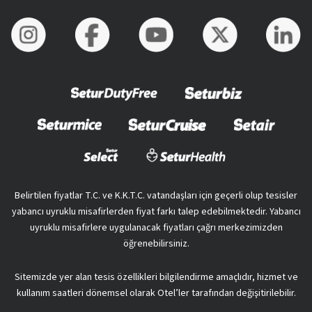
Belirtilen fiyatlar T.C. ve K.K.T.C. vatandaşları için geçerli olup tesisler
yabancı uyruklu misafirlerden fiyat farkı talep edebilmektedir. Yabancı
uyruklu misafirlere uygulanacak fiyatları çağrı merkezimizden
öğrenebilirsiniz.
Sitemizde yer alan tesis özellikleri bilgilendirme amaçlıdır, hizmet ve
kullanım saatleri dönemsel olarak Otel’ler tarafından değişitirilebilir.