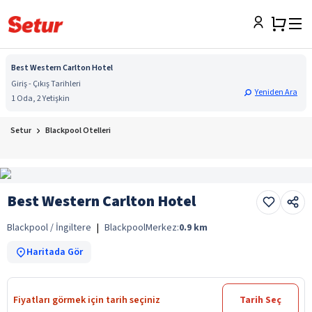
Best Western Carlton Hotel
Giriş - Çıkış Tarihleri
Yeniden Ara
1 Oda, 2 Yetişkin
Setur
Blackpool Otelleri
Best Western Carlton Hotel
Blackpool / İngiltere
|
Blackpool
Merkez:
0.9
km
Haritada Gör
Fiyatları görmek için tarih seçiniz
Tarih Seç