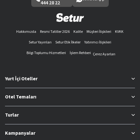
444 28 22
Hakkımızda
Resmi Tatiller 2026
Kalite
Müşteri İlişkileri
KVKK
Setur Yayınları
Setur Etik İlkeler
Yatırımcı İlişkileri
Bilgi Toplumu Hizmetleri
İşlem Rehberi
Çerez Ayarları
Yurt İçi Oteller
Otel Temaları
Turlar
Kampanyalar