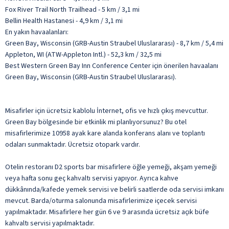
Fox River Trail North Trailhead - 5 km / 3,1 mi
Bellin Health Hastanesi - 4,9 km / 3,1 mi
En yakın havaalanları:
Green Bay, Wisconsin (GRB-Austin Straubel Uluslararası) - 8,7 km / 5,4 mi
Appleton, WI (ATW-Appleton Intl.) - 52,3 km / 32,5 mi
Best Western Green Bay Inn Conference Center için önerilen havaalanı
Green Bay, Wisconsin (GRB-Austin Straubel Uluslararası).
Misafirler için ücretsiz kablolu İnternet, ofis ve hızlı çıkış mevcuttur.
Green Bay bölgesinde bir etkinlik mi planlıyorsunuz? Bu otel
misafirlerimize 10958 ayak kare alanda konferans alanı ve toplantı
odaları sunmaktadır. Ücretsiz otopark vardır.
Otelin restoranı D2 sports bar misafirlere öğle yemeği, akşam yemeği
veya hafta sonu geç kahvaltı servisi yapıyor. Ayrıca kahve
dükkânında/kafede yemek servisi ve belirli saatlerde oda servisi imkanı
mevcut. Barda/oturma salonunda misafirlerimize içecek servisi
yapılmaktadır. Misafirlere her gün 6 ve 9 arasında ücretsiz açık büfe
kahvaltı servisi yapılmaktadır.