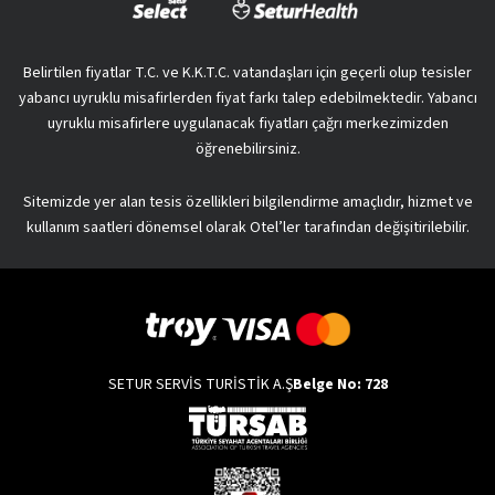
Belirtilen fiyatlar T.C. ve K.K.T.C. vatandaşları için geçerli olup tesisler
yabancı uyruklu misafirlerden fiyat farkı talep edebilmektedir. Yabancı
uyruklu misafirlere uygulanacak fiyatları çağrı merkezimizden
öğrenebilirsiniz.
Sitemizde yer alan tesis özellikleri bilgilendirme amaçlıdır, hizmet ve
kullanım saatleri dönemsel olarak Otel’ler tarafından değişitirilebilir.
SETUR SERVİS TURİSTİK A.Ş
Belge No: 728