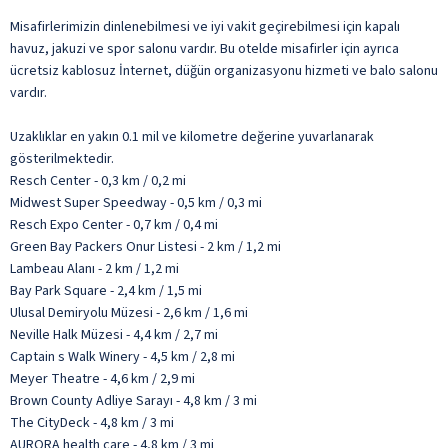
Misafirlerimizin dinlenebilmesi ve iyi vakit geçirebilmesi için kapalı
havuz, jakuzi ve spor salonu vardır. Bu otelde misafirler için ayrıca
ücretsiz kablosuz İnternet, düğün organizasyonu hizmeti ve balo salonu
vardır.
Uzaklıklar en yakın 0.1 mil ve kilometre değerine yuvarlanarak
gösterilmektedir.
Resch Center - 0,3 km / 0,2 mi
Midwest Super Speedway - 0,5 km / 0,3 mi
Resch Expo Center - 0,7 km / 0,4 mi
Green Bay Packers Onur Listesi - 2 km / 1,2 mi
Lambeau Alanı - 2 km / 1,2 mi
Bay Park Square - 2,4 km / 1,5 mi
Ulusal Demiryolu Müzesi - 2,6 km / 1,6 mi
Neville Halk Müzesi - 4,4 km / 2,7 mi
Captain s Walk Winery - 4,5 km / 2,8 mi
Meyer Theatre - 4,6 km / 2,9 mi
Brown County Adliye Sarayı - 4,8 km / 3 mi
The CityDeck - 4,8 km / 3 mi
AURORA health care - 4,8 km / 3 mi