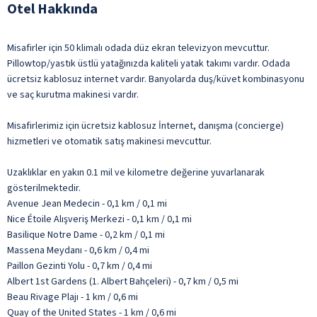
Otel Hakkında
Misafirler için 50 klimalı odada düz ekran televizyon mevcuttur.
Pillowtop/yastık üstlü yatağınızda kaliteli yatak takımı vardır. Odada
ücretsiz kablosuz internet vardır. Banyolarda duş/küvet kombinasyonu
ve saç kurutma makinesi vardır.
Misafirlerimiz için ücretsiz kablosuz İnternet, danışma (concierge)
hizmetleri ve otomatik satış makinesi mevcuttur.
Uzaklıklar en yakın 0.1 mil ve kilometre değerine yuvarlanarak
gösterilmektedir.
Avenue Jean Medecin - 0,1 km / 0,1 mi
Nice Étoile Alışveriş Merkezi - 0,1 km / 0,1 mi
Basilique Notre Dame - 0,2 km / 0,1 mi
Massena Meydanı - 0,6 km / 0,4 mi
Paillon Gezinti Yolu - 0,7 km / 0,4 mi
Albert 1st Gardens (1. Albert Bahçeleri) - 0,7 km / 0,5 mi
Beau Rivage Plajı - 1 km / 0,6 mi
Quay of the United States - 1 km / 0,6 mi