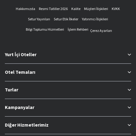
Hakkımızda
Resmi Tatiller 2026
Kalite
Müşteri İlişkileri
KVKK
Setur Yayınları
Setur Etik İlkeler
Yatırımcı İlişkileri
Bilgi Toplumu Hizmetleri
İşlem Rehberi
Çerez Ayarları
Yurt İçi Oteller
Otel Temaları
Turlar
Kampanyalar
Diğer Hizmetlerimiz