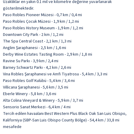
Uzaklıklar en yakın 0.1 mil ve kilometre değerine yuvarlanarak
gösterilmektedir.
Paso Robles Pioneer Müzesi - 0,7 km / 0,4 mi
Paso Robles Çocuk Müzesi - 1,9 km / 1,2 mi
Paso Robles History Museum - 1,9 km / 1,2 mi
Downtown City Park - 2 km / 1,2 mi
The Spa Central Coast - 2,1 km / 1,3 mi
Anglim Şaraphanesi - 2,5 km / 1,6 mi
Derby Wine Estates Tasting Room - 2,9 km / 1,8 mi
Ravine Su Parkı - 3,9 km / 2,4 mi
Barney Schwartz Parkı - 4,2 km / 2,6 mi
Vina Robles Şaraphanesi ve Amfi Tiyatrosu - 5,4 km / 3,3 mi
Paso Robles Golf Kulübü - 5,4 km / 3,4 mi
Villicana Şaraphanesi - 5,6 km / 3,5 mi
Eberle Winery - 5,8 km / 3,6 mi
Alta Colina Vineyard & Winery - 5,9 km / 3,7 mi
Sensorio Sanat Merkezi - 6,4 km / 4 mi
Tercih edilen havaalanı Best Western Plus Black Oak San Luis Obispo,
Kaliforniya (SBP-San Luis Obispo County Bölge) - 54,4 km / 33,8 mi
mesafede