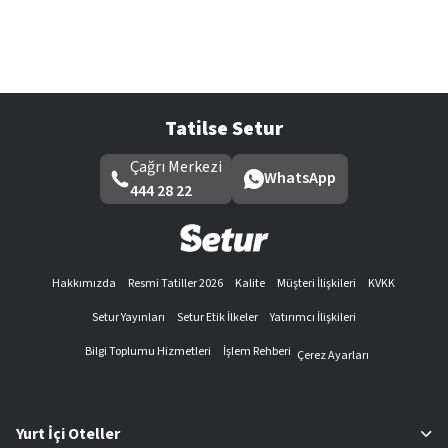
Tatilse Setur
Çağrı Merkezi
WhatsApp
444 28 22
Hakkımızda
Resmi Tatiller 2026
Kalite
Müşteri İlişkileri
KVKK
Setur Yayınları
Setur Etik İlkeler
Yatırımcı İlişkileri
Bilgi Toplumu Hizmetleri
İşlem Rehberi
Çerez Ayarları
Yurt İçi Oteller