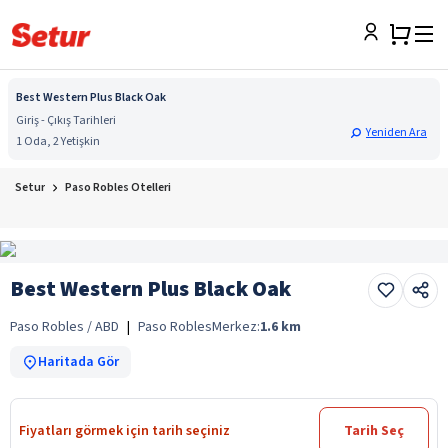
Best Western Plus Black Oak
Giriş - Çıkış Tarihleri
Yeniden Ara
1 Oda, 2 Yetişkin
Setur
Paso Robles Otelleri
Best Western Plus Black Oak
Paso Robles / ABD
|
Paso Robles
Merkez:
1.6
km
Haritada Gör
Fiyatları görmek için tarih seçiniz
Tarih Seç