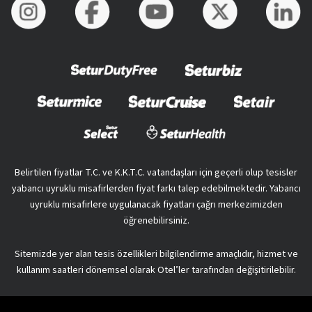
Belirtilen fiyatlar T.C. ve K.K.T.C. vatandaşları için geçerli olup tesisler
yabancı uyruklu misafirlerden fiyat farkı talep edebilmektedir. Yabancı
uyruklu misafirlere uygulanacak fiyatları çağrı merkezimizden
öğrenebilirsiniz.
Sitemizde yer alan tesis özellikleri bilgilendirme amaçlıdır, hizmet ve
kullanım saatleri dönemsel olarak Otel’ler tarafından değişitirilebilir.