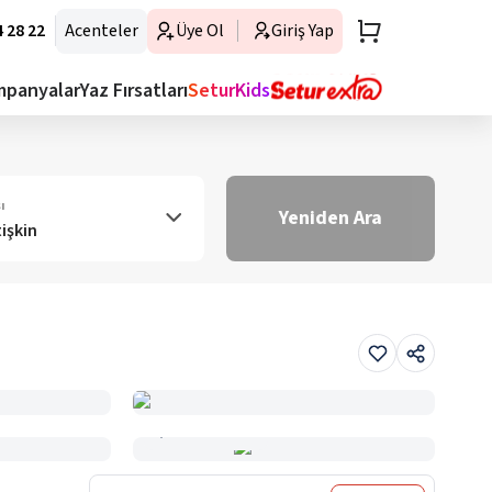
 28 22
Acenteler
Üye Ol
Giriş Yap
mpanyalar
Yaz Fırsatları
SeturKids
ı
Yeniden Ara
tişkin
Haritada Gör