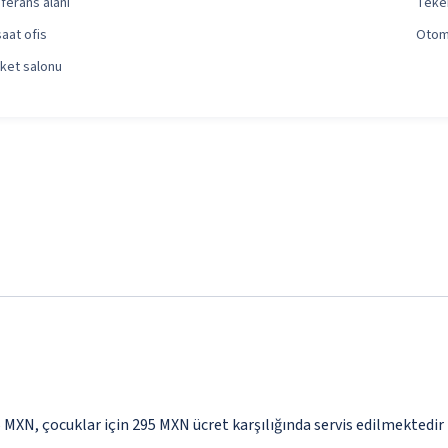
ferans alanı
Teker
saat ofis
Otoma
ket salonu
95 MXN, çocuklar için 295 MXN ücret karşılığında servis edilmektedir