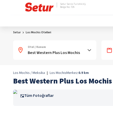
Setur Servis Turistik A.Ş.
Belge No: 728
Setur
Los Mochis Otelleri
Otel / Konum
Los Mochis / Meksika
|
Los Mochis
Merkez:
0.9
km
Best Western Plus Los Mochis
Tüm Fotoğraflar