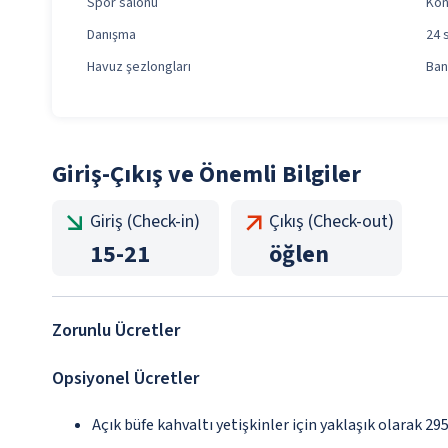
Spor salonu
Kon
Danışma
24 
Havuz şezlongları
Ban
Giriş-Çıkış ve Önemli Bilgiler
Giriş (Check-in)
Çıkış (Check-out)
15
-
21
öğlen
Zorunlu Ücretler
Opsiyonel Ücretler
Açık büfe kahvaltı yetişkinler için yaklaşık olarak 2