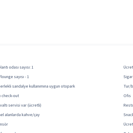
lantı odası sayısı: 1
Ücret
/lounge sayısı - 1
Sigar
erlekli sandalye kullanımına uygun otopark
Tur/b
lı check-out
Ofis
altı servisi var (ücretli)
Resto
el alanlarda kahve/çay
Snac
nsör
Ücret