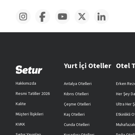
Yurt İçi Oteller
Otel 
Hakkımızda
Antalya Otelleri
Erken Reze
Resmi Tatiller 2026
Kıbrıs Otelleri
Her Şey Da
Kalite
Çeşme Otelleri
Ultra Her Ş
Müşteri İlişkileri
Kaş Otelleri
Etkinlikli O
KVKK
Cunda Otelleri
Muhafazak
Setur Yayınları