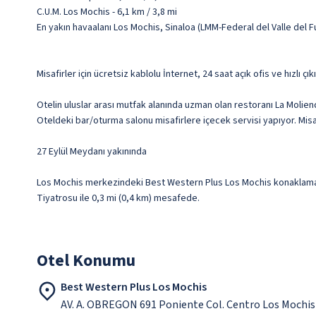
C.U.M. Los Mochis - 6,1 km / 3,8 mi
En yakın havaalanı Los Mochis, Sinaloa (LMM-Federal del Valle del Fu
Misafirler için ücretsiz kablolu İnternet, 24 saat açık ofis ve hızlı 
Otelin uluslar arası mutfak alanında uzman olan restoranı La Molien
Oteldeki bar/oturma salonu misafirlere içecek servisi yapıyor. Misaf
27 Eylül Meydanı yakınında
Los Mochis merkezindeki Best Western Plus Los Mochis konaklamanız
Tiyatrosu ile 0,3 mi (0,4 km) mesafede.
Otel Konumu
Best Western Plus Los Mochis
AV. A. OBREGON 691 Poniente Col. Centro Los Mochis