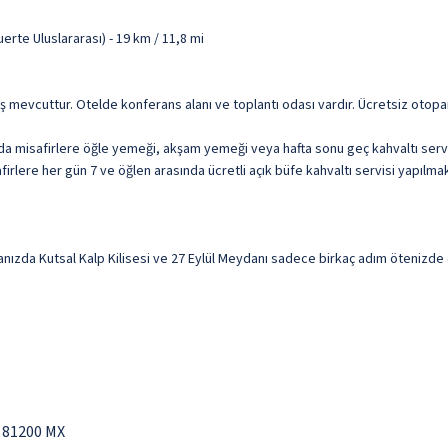
erte Uluslararası) - 19 km / 11,8 mi
çıkış mevcuttur. Otelde konferans alanı ve toplantı odası vardır. Ücretsiz otopa
da misafirlere öğle yemeği, akşam yemeği veya hafta sonu geç kahvaltı servis
irlere her gün 7 ve öğlen arasında ücretli açık büfe kahvaltı servisi yapılmak
da Kutsal Kalp Kilisesi ve 27 Eylül Meydanı sadece birkaç adım ötenizde ola
 81200 MX