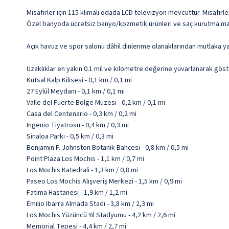
Misafirler için 115 klimalı odada LCD televizyon mevcuttur. Misafirle
Özel banyoda ücretsiz banyo/kozmetik ürünleri ve saç kurutma makin
Açık havuz ve spor salonu dâhil dinlenme olanaklarından mutlaka ya
Uzaklıklar en yakın 0.1 mil ve kilometre değerine yuvarlanarak göst
Kutsal Kalp Kilisesi - 0,1 km / 0,1 mi
27 Eylül Meydanı - 0,1 km / 0,1 mi
Valle del Fuerte Bölge Müzesi - 0,2 km / 0,1 mi
Casa del Centenario - 0,3 km / 0,2 mi
Ingenio Tiyatrosu - 0,4 km / 0,3 mi
Sinaloa Parkı - 0,5 km / 0,3 mi
Benjamin F. Johnston Botanik Bahçesi - 0,8 km / 0,5 mi
Point Plaza Los Mochis - 1,1 km / 0,7 mi
Los Mochis Katedrali - 1,3 km / 0,8 mi
Paseo Los Mochis Alışveriş Merkezi - 1,5 km / 0,9 mi
Fatima Hastanesi - 1,9 km / 1,2 mi
Emilio Ibarra Almada Stadı - 3,8 km / 2,3 mi
Los Mochis Yüzüncü Yıl Stadyumu - 4,2 km / 2,6 mi
Memorial Tepesi - 4,4 km / 2,7 mi