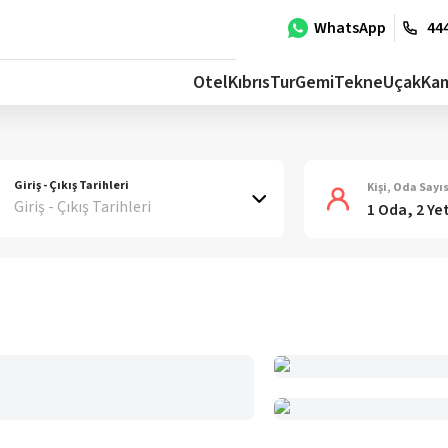
WhatsApp
444
Otel
Kıbrıs
Tur
Gemi
Tekne
Uçak
Ka
Giriş - Çıkış Tarihleri
Kişi, Oda Sayıs
Giriş - Çıkış Tarihleri
1 Oda, 2 Ye