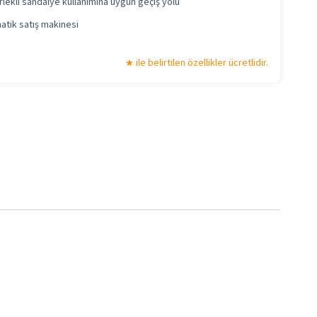
lekli sandalye kullanımına uygun geçiş yolu
tik satış makinesi
ile belirtilen özellikler ücretlidir.