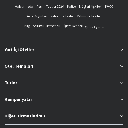
Hakkımızda
Resmi Tatiller 2026
Kalite
Müşteri İlişkileri
KVKK
Setur Yayınları
Setur Etik İlkeler
Yatırımcı İlişkileri
Bilgi Toplumu Hizmetleri
İşlem Rehberi
Çerez Ayarları
Yurt İçi Oteller
Otel Temaları
Turlar
Kampanyalar
Diğer Hizmetlerimiz