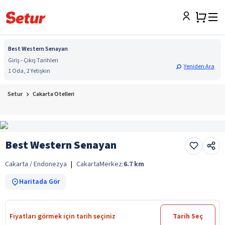
Best Western Senayan
Giriş - Çıkış Tarihleri
Yeniden Ara
1 Oda, 2 Yetişkin
Setur
Cakarta Otelleri
Best Western Senayan
Cakarta / Endonezya
|
Cakarta
Merkez:
6.7
km
Haritada Gör
Fiyatları görmek için tarih seçiniz
Tarih Seç