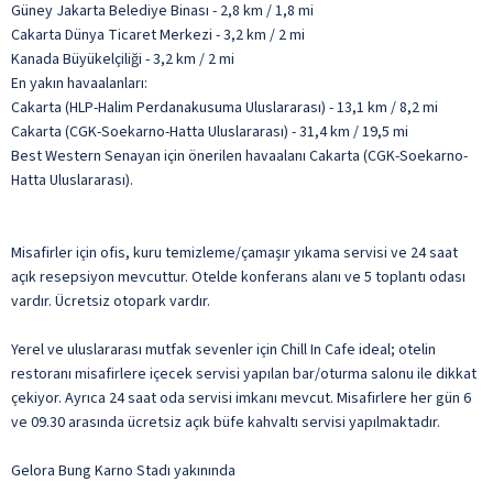
Güney Jakarta Belediye Binası - 2,8 km / 1,8 mi
Cakarta Dünya Ticaret Merkezi - 3,2 km / 2 mi
Kanada Büyükelçiliği - 3,2 km / 2 mi
En yakın havaalanları:
Cakarta (HLP-Halim Perdanakusuma Uluslararası) - 13,1 km / 8,2 mi
Cakarta (CGK-Soekarno-Hatta Uluslararası) - 31,4 km / 19,5 mi
Best Western Senayan için önerilen havaalanı Cakarta (CGK-Soekarno-
Hatta Uluslararası).
Misafirler için ofis, kuru temizleme/çamaşır yıkama servisi ve 24 saat
açık resepsiyon mevcuttur. Otelde konferans alanı ve 5 toplantı odası
vardır. Ücretsiz otopark vardır.
Yerel ve uluslararası mutfak sevenler için Chill In Cafe ideal; otelin
restoranı misafirlere içecek servisi yapılan bar/oturma salonu ile dikkat
çekiyor. Ayrıca 24 saat oda servisi imkanı mevcut. Misafirlere her gün 6
ve 09.30 arasında ücretsiz açık büfe kahvaltı servisi yapılmaktadır.
Gelora Bung Karno Stadı yakınında