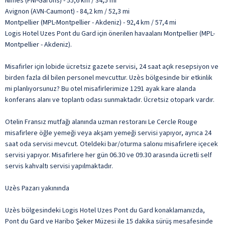
Nimes (FNI-Garons) - 55,6 km / 34,5 mi
Avignon (AVN-Caumont) - 84,2 km / 52,3 mi
Montpellier (MPL-Montpellier - Akdeniz) - 92,4 km / 57,4 mi
Logis Hotel Uzes Pont du Gard için önerilen havaalanı Montpellier (MPL-
Montpellier - Akdeniz).
Misafirler için lobide ücretsiz gazete servisi, 24 saat açık resepsiyon ve
birden fazla dil bilen personel mevcuttur. Uzès bölgesinde bir etkinlik
mi planlıyorsunuz? Bu otel misafirlerimize 1291 ayak kare alanda
konferans alanı ve toplantı odası sunmaktadır. Ücretsiz otopark vardır.
Otelin Fransız mutfağı alanında uzman restoranı Le Cercle Rouge
misafirlere öğle yemeği veya akşam yemeği servisi yapıyor, ayrıca 24
saat oda servisi mevcut. Oteldeki bar/oturma salonu misafirlere içecek
servisi yapıyor. Misafirlere her gün 06.30 ve 09.30 arasında ücretli self
servis kahvaltı servisi yapılmaktadır.
Uzès Pazarı yakınında
Uzès bölgesindeki Logis Hotel Uzes Pont du Gard konaklamanızda,
Pont du Gard ve Haribo Şeker Müzesi ile 15 dakika sürüş mesafesinde