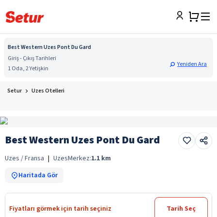
Best Western Uzes Pont Du Gard
Giriş - Çıkış Tarihleri
Yeniden Ara
1 Oda, 2 Yetişkin
Setur
Uzes Otelleri
Best Western Uzes Pont Du Gard
Uzes / Fransa
|
Uzes
Merkez:
1.1
km
Haritada Gör
Fiyatları görmek için tarih seçiniz
Tarih Seç