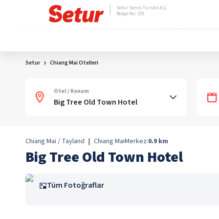
Setur Servis Turistik A.Ş.
Belge No: 728
Setur
Chiang Mai Otelleri
Otel / Konum
Chiang Mai / Tayland
|
Chiang Mai
Merkez:
0.9
km
Big Tree Old Town Hotel
Tüm Fotoğraflar