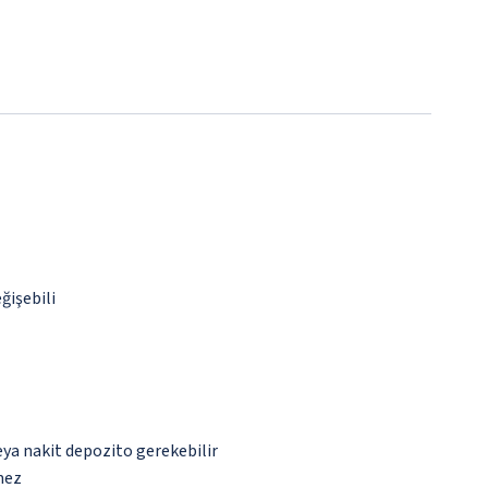
ğişebili
eya nakit depozito gerekebilir
mez