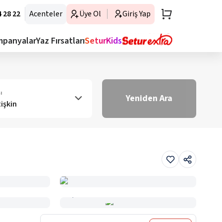
 28 22
Acenteler
Üye Ol
Giriş Yap
mpanyalar
Yaz Fırsatları
SeturKids
ı
Yeniden Ara
tişkin
Haritada Gör