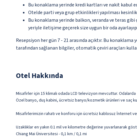
Bu konaklama yerinde kredi kartları ve nakit kabul 
Otelde parti veya grup etkinlikleri yapılması kesinlik
Bu konaklama yerinde balkon, veranda ve teras gibi 
yeriyle iletişime geçerek size uygun bir oda ayarlayı
Resepsiyon her gün 7 - 21 arasında açıktır. Bu konaklama 
tarafından sağlanan bilgiler, otomatik çeviri araçları kullan
Otel Hakkında
Misafirler için 15 klimalı odada LCD televizyon mevcuttur. Odalarda ö
Özel banyo, duş kabini, ücretsiz banyo/kozmetik ürünleri ve saç ku
Misafirlerimizin rahatı ve konforu için ücretsiz kablosuz İnternet 
Uzaklıklar en yakın 0.1 mil ve kilometre değerine yuvarlanarak göst
Chiang Mai Üniversitesi - 0,1 km / 0,1 mi