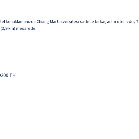
tel konaklamanızda Chiang Mai Üniversitesi sadece birkaç adım ötenizde, Th
i (2,9 km) mesafede.
0200 TH