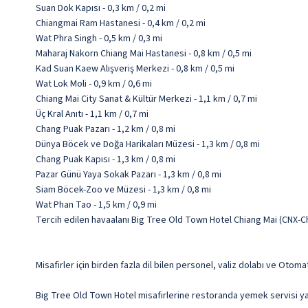
Suan Dok Kapısı - 0,3 km / 0,2 mi
Chiangmai Ram Hastanesi - 0,4 km / 0,2 mi
Wat Phra Singh - 0,5 km / 0,3 mi
Maharaj Nakorn Chiang Mai Hastanesi - 0,8 km / 0,5 mi
Kad Suan Kaew Alışveriş Merkezi - 0,8 km / 0,5 mi
Wat Lok Moli - 0,9 km / 0,6 mi
Chiang Mai City Sanat & Kültür Merkezi - 1,1 km / 0,7 mi
Üç Kral Anıtı - 1,1 km / 0,7 mi
Chang Puak Pazarı - 1,2 km / 0,8 mi
Dünya Böcek ve Doğa Harikaları Müzesi - 1,3 km / 0,8 mi
Chang Puak Kapısı - 1,3 km / 0,8 mi
Pazar Günü Yaya Sokak Pazarı - 1,3 km / 0,8 mi
Siam Böcek-Zoo ve Müzesi - 1,3 km / 0,8 mi
Wat Phan Tao - 1,5 km / 0,9 mi
Tercih edilen havaalanı Big Tree Old Town Hotel Chiang Mai (CNX-Ch
Misafirler için birden fazla dil bilen personel, valiz dolabı ve Otom
Big Tree Old Town Hotel misafirlerine restoranda yemek servisi yap