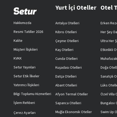
Yurt İçi Oteller
Otel 
Hakkımızda
Antalya Otelleri
Erken Reze
Resmi Tatiller 2026
Kıbrıs Otelleri
Her Şey Da
Kalite
Çeşme Otelleri
Ultra Her Ş
Müşteri İlişkileri
Kaş Otelleri
Etkinlikli O
KVKK
Cunda Otelleri
Muhafazak
Setur Yayınları
Kuşadası Otelleri
Doğa Otell
Setur Etik İlkeler
Datça Otelleri
Sanatçılı O
Yatırımcı İlişkileri
Abant Otelleri
Lüks Otell
Bilgi Toplumu Hizmetleri
Afyon Termal Oteller
Özel Villa
İşlem Rehberi
Sapanca Otelleri
Bungalov O
Muğla Ekonomik Oteller
Swim Up O
Çerez Ayarları