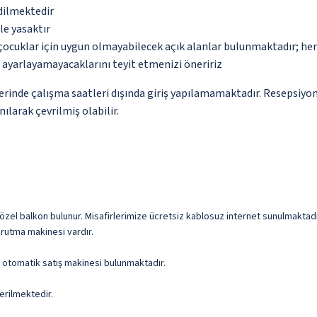
edilmektedir
le yasaktır
çocuklar için uygun olmayabilecek açık alanlar bulunmaktadır; he
p ayarlayamayacaklarını teyit etmenizi öneririz
yerinde çalışma saatleri dışında giriş yapılamamaktadır. Resepsiyo
ılarak çevrilmiş olabilir.
zel balkon bulunur. Misafirlerimize ücretsiz kablosuz internet sunulmaktadır. M
rutma makinesi vardır.
ve otomatik satış makinesi bulunmaktadır.
erilmektedir.