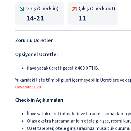
Giriş (Check-in)
Çıkış (Check-out)
14
-
21
11
Zorunlu Ücretler
Opsiyonel Ücretler
İlave yatak ücreti: gecelik 400.0 THB.
Yukarıdaki liste tüm bilgileri içermeyebilir. Ücretlere ve de
Devamını Oku
Check-in Açıklamaları
İlave yatak ücreti alınabilir ve bu ücret, konaklama y
Olası ekstra harcamalar için otele girişte, resmi kur
Özel talepler, otele giriş sırasında müsaitlik durumu