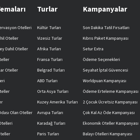
Temaları
Turlar
Kampanyalar
rvasyon Otelleri
Kültür Turları
Son Dakika Tatil Fırsatları
hil Oteller
Vizesiz Turlar
Kıbrıs Paket Kampanyası
ey Dahil Oteller
Afrika Turları
Setur Extra
teller
Fransa Turları
Ödeme Seçenekleri
ar Oteller
Belgrad Turları
Seyahat İptal Güvencesi
eri
ABD Turları
Worldpuan Kampanyası
teller
Orta Asya Turları
Ödeme Erteleme Kampanyası
er
Kuzey Amerika Turları
2 Çocuk Ücretsiz Kampanyası
 Odası Olan Oteller
Avrupa Turları
Çok Kal Az Öde Kampanyası
telleri
Karadağ Turları
Ekonomik Oteller Kampanyası
teller
Paris Turları
Balayı Otelleri Kampanyası