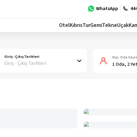
WhatsApp
444
Otel
Kıbrıs
Tur
Gemi
Tekne
Uçak
Ka
Giriş - Çıkış Tarihleri
Kişi, Oda Sayıs
Giriş - Çıkış Tarihleri
1 Oda, 2 Ye